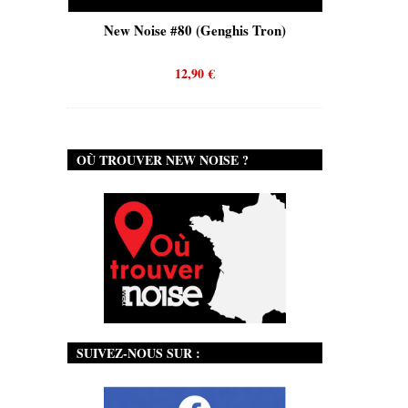
is)
New Noise #80 (Genghis Tron)
New No
12,90
€
OÙ TROUVER NEW NOISE ?
SUIVEZ-NOUS SUR :