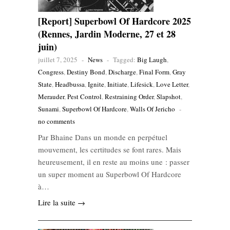
[Report] Superbowl Of Hardcore 2025
(Rennes, Jardin Moderne, 27 et 28
juin)
juillet 7, 2025
-
News
-
Tagged:
Big Laugh
,
Congress
,
Destiny Bond
,
Discharge
,
Final Form
,
Gray
State
,
Headbussa
,
Ignite
,
Initiate
,
Lifesick
,
Love Letter
,
Merauder
,
Pest Control
,
Restraining Order
,
Slapshot
,
Sunami
,
Superbowl Of Hardcore
,
Walls Of Jericho
-
no comments
Par Bhaine Dans un monde en perpétuel
mouvement, les certitudes se font rares. Mais
heureusement, il en reste au moins une : passer
un super moment au Superbowl Of Hardcore
à…
Lire la suite →