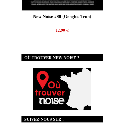
is)
New Noise #80 (Genghis Tron)
New No
12,90
€
OÙ TROUVER NEW NOISE ?
SUIVEZ-NOUS SUR :