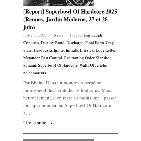
[Report] Superbowl Of Hardcore 2025
(Rennes, Jardin Moderne, 27 et 28
juin)
juillet 7, 2025
-
News
-
Tagged:
Big Laugh
,
Congress
,
Destiny Bond
,
Discharge
,
Final Form
,
Gray
State
,
Headbussa
,
Ignite
,
Initiate
,
Lifesick
,
Love Letter
,
Merauder
,
Pest Control
,
Restraining Order
,
Slapshot
,
Sunami
,
Superbowl Of Hardcore
,
Walls Of Jericho
-
no comments
Par Bhaine Dans un monde en perpétuel
mouvement, les certitudes se font rares. Mais
heureusement, il en reste au moins une : passer
un super moment au Superbowl Of Hardcore
à…
Lire la suite →