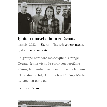
Ignite : nouvel album en écoute
mars 26, 2022
-
Shorts
-
Tagged:
century media
,
Ignite
-
no comments
Le groupe hardcore mélodique d’Orange
County Ignite vient de sortir son septième
album, le premier avec son nouveau chanteur
Eli Santana (Holy Grail), chez Century Media.
Le voici en écoute….
Lire la suite →