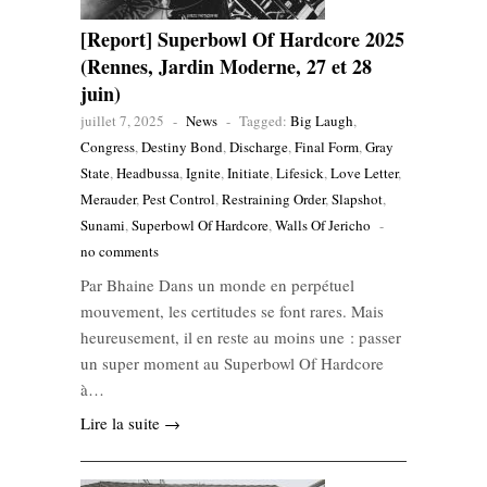
[Report] Superbowl Of Hardcore 2025
(Rennes, Jardin Moderne, 27 et 28
juin)
juillet 7, 2025
-
News
-
Tagged:
Big Laugh
,
Congress
,
Destiny Bond
,
Discharge
,
Final Form
,
Gray
State
,
Headbussa
,
Ignite
,
Initiate
,
Lifesick
,
Love Letter
,
Merauder
,
Pest Control
,
Restraining Order
,
Slapshot
,
Sunami
,
Superbowl Of Hardcore
,
Walls Of Jericho
-
no comments
Par Bhaine Dans un monde en perpétuel
mouvement, les certitudes se font rares. Mais
heureusement, il en reste au moins une : passer
un super moment au Superbowl Of Hardcore
à…
Lire la suite →