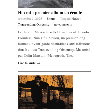
Hexrot : premier album en écoute
septembre 3, 2025
-
Shorts
-
Tagged:
Hexrot
,
Transcending Obscurity
-
no comments
Le duo du Massachusetts Hexrot vient de sortir
Formless Ruin Of Oblivion, un premier long
format « avant-garde death/black aux inflexions
thrash« , via Transcending Obscurity. Masterisé
par Colin Marston (Menegroth, The…
Lire la suite →