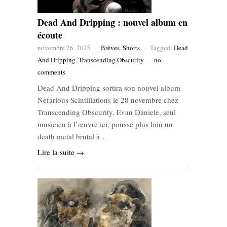
Dead And Dripping : nouvel album en
écoute
novembre 26, 2025
-
Brèves
,
Shorts
-
Tagged:
Dead
And Dripping
,
Transcending Obscurity
-
no
comments
Dead And Dripping sortira son nouvel album
Nefarious Scintillations le 28 novembre chez
Transcending Obscurity. Evan Daniele, seul
musicien à l’œuvre ici, pousse plus loin un
death metal brutal à…
Lire la suite →