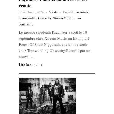
écoute
novembre 1, 2024
-
Shorts
-
Tagged:
Paganizer
,
Transcending Obscurity
,
Xtreem Music
-
no
comments
Le groupe swedeath Paganizer a sorti le 10
septembre chez Xtreem Music un EP intitulé
Forest Of Shub Niggurath, et vient de sortir
chez Transcending Obscurity Records par un
nouvel…
Lire la suite →