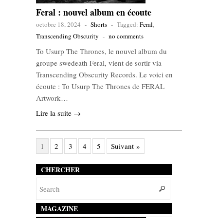
Feral : nouvel album en écoute
octobre 18, 2024
-
Shorts
-
Tagged:
Feral
,
Transcending Obscurity
-
no comments
To Usurp The Thrones, le nouvel album du
groupe swedeath Feral, vient de sortir via
Transcending Obscurity Records. Le voici en
écoute : To Usurp The Thrones de FERAL
Artwork…
Lire la suite →
1
2
3
4
5
Suivant »
CHERCHER
MAGAZINE