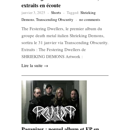
extraits en écoute
janvier 3, 2025
-
Shorts
-
Tagged:
Shrieking
Demons
,
Transcending Obscurity
-
no comments
The Festering Dwellers, le premier album du
groupe death metal italien Shrieking Demons,
sortira le 31 janvier via Transcending Obscurity.
Extraits : The Festering Dwellers de
SHRIEKING DEMONS Artwork :
Lire la suite →
Paganizer : nouvel album et EP en