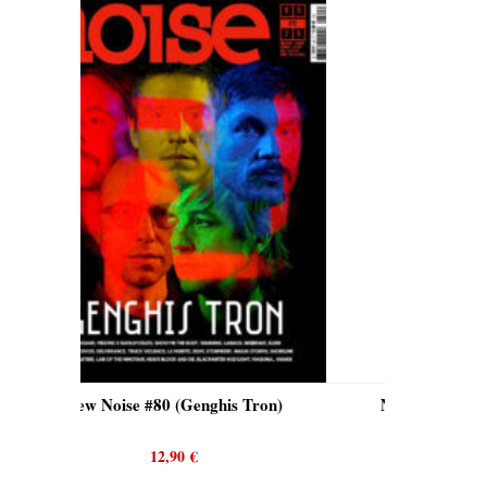
is Tron)
New Noise #80 (Quicksand)
N
12,90
€