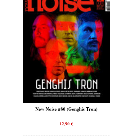
is)
New Noise #80 (Genghis Tron)
New No
12,90
€