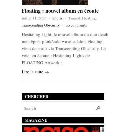
Floating : nouvel album en écoute
juillet 11, 2025
-
Shorts
-
Tagged:
Floating
,
Transcending Obscurity
-
no comments
Hesitating Light, le nouvel album du duo death
metal/post-punk/cold wave suédois Floating
vient de sortir via Transcending Obscurity. Le
voici en écoute : Hesitating Lights de
FLOATING Artwork :
Lire la suite →
CHERCHER
MAGAZINE