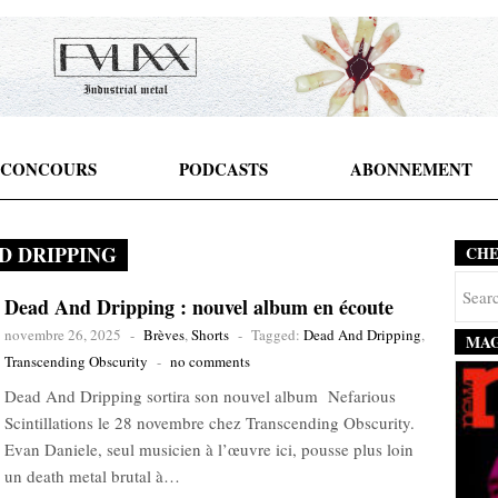
CONCOURS
PODCASTS
ABONNEMENT
D DRIPPING
CH
Dead And Dripping : nouvel album en écoute
novembre 26, 2025
-
Brèves
,
Shorts
-
Tagged:
Dead And Dripping
,
MAG
Transcending Obscurity
-
no comments
Dead And Dripping sortira son nouvel album Nefarious
Scintillations le 28 novembre chez Transcending Obscurity.
Evan Daniele, seul musicien à l’œuvre ici, pousse plus loin
un death metal brutal à…