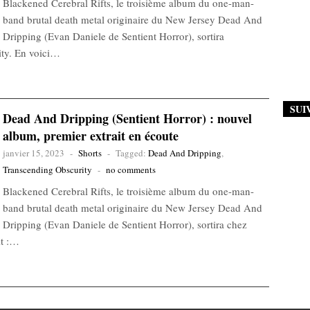
Blackened Cerebral Rifts, le troisième album du one-man-
band brutal death metal originaire du New Jersey Dead And
Dripping (Evan Daniele de Sentient Horror), sortira
ity. En voici…
SUI
Dead And Dripping (Sentient Horror) : nouvel
album, premier extrait en écoute
janvier 15, 2023
-
Shorts
-
Tagged:
Dead And Dripping
,
Transcending Obscurity
-
no comments
Blackened Cerebral Rifts, le troisième album du one-man-
band brutal death metal originaire du New Jersey Dead And
Dripping (Evan Daniele de Sentient Horror), sortira chez
it :…