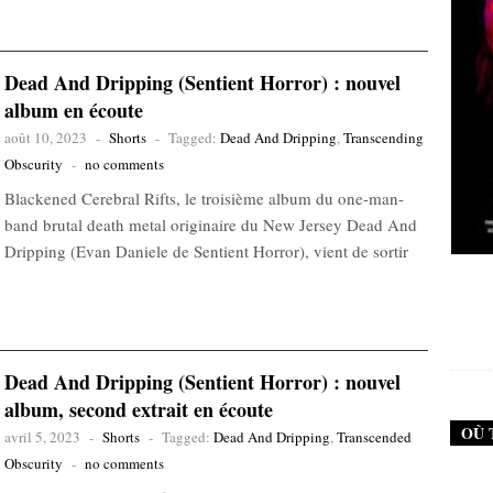
Dead And Dripping (Sentient Horror) : nouvel
album en écoute
août 10, 2023
-
Shorts
-
Tagged:
Dead And Dripping
,
Transcending
Obscurity
-
no comments
Blackened Cerebral Rifts, le troisième album du one-man-
band brutal death metal originaire du New Jersey Dead And
Dripping (Evan Daniele de Sentient Horror), vient de sortir
New Noise #79 (Neurosis)
12,90
€
Dead And Dripping (Sentient Horror) : nouvel
album, second extrait en écoute
OÙ 
avril 5, 2023
-
Shorts
-
Tagged:
Dead And Dripping
,
Transcended
Obscurity
-
no comments