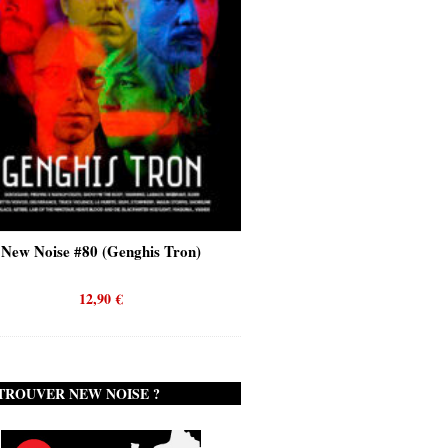
New Noise #80 (Genghis Tron)
New Noise #80 (Quicks
12,90
€
12,90
€
TROUVER NEW NOISE ?