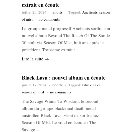
extrait en écoute
juillet 25, 2024
-
Shorts
-
Tagged:
Anciients
,
season
of mist
-
no comments
Le groupe metal progressif Anciients sortira son
nouvel album Beyond The Reach Of The Sun le
30 août via Season Of Mist, huit ans après le
précédent. Troisième extrait :…
Lire la suite →
Black Lava : nouvel album en écoute
juillet 17, 2024
-
Shorts
-
Tagged:
Black Lava
,
season of mist
-
no comments
The Savage Winds To Wisdom, le second
album du groupe blackened death metal
australien Black Lava, vient de sortir chez
Season Of Mist. Le voici en écoute : The
Savage…