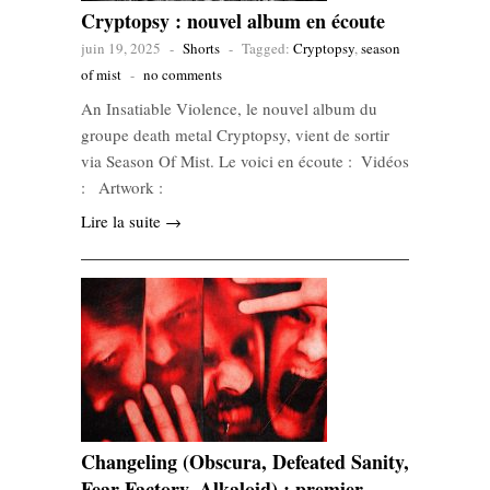
Cryptopsy : nouvel album en écoute
juin 19, 2025
-
Shorts
-
Tagged:
Cryptopsy
,
season
of mist
-
no comments
An Insatiable Violence, le nouvel album du
groupe death metal Cryptopsy, vient de sortir
via Season Of Mist. Le voici en écoute : Vidéos
: Artwork :
Lire la suite →
Changeling (Obscura, Defeated Sanity,
Fear Factory, Alkaloid) : premier