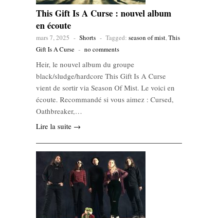
This Gift Is A Curse : nouvel album
en écoute
mars 7, 2025
-
Shorts
-
Tagged:
season of mist
,
This
Gift Is A Curse
-
no comments
Heir, le nouvel album du groupe
black/sludge/hardcore This Gift Is A Curse
vient de sortir via Season Of Mist. Le voici en
écoute. Recommandé si vous aimez : Cursed,
Oathbreaker,…
Lire la suite →