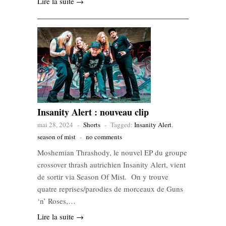
Lire la suite →
Insanity Alert : nouveau clip
mai 28, 2024
-
Shorts
-
Tagged:
Insanity Alert
,
season of mist
-
no comments
Moshemian Thrashody, le nouvel EP du groupe
crossover thrash autrichien Insanity Alert, vient
de sortir via Season Of Mist. On y trouve
quatre reprises/parodies de morceaux de Guns
‘n’ Roses,…
Lire la suite →