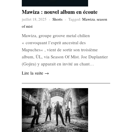
Mawiza : nouvel album en écoute
juillet 18, 2025
-
Shorts
-
Tagged:
Mawiza
,
season
of mist
Mawiza, groupe groove metal chilien
« convoquant l’esprit ancestral des
Mapuches« , vient de sortir son troisième
album, ÜL, via Season Of Mist. Joe Duplantier
(Gojira) y apparait en invité au chant…
Lire la suite →