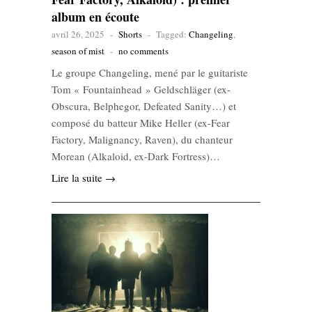
album en écoute
avril 26, 2025
-
Shorts
-
Tagged:
Changeling
,
season of mist
-
no comments
Le groupe Changeling, mené par le guitariste
Tom « Fountainhead » Geldschläger (ex-
Obscura, Belphegor, Defeated Sanity…) et
composé du batteur Mike Heller (ex-Fear
Factory, Malignancy, Raven), du chanteur
Morean (Alkaloid, ex-Dark Fortress)…
Lire la suite →