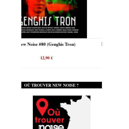
his Tron)
New Noise #80 (Quicksand)
12,90
€
OÙ TROUVER NEW NOISE ?