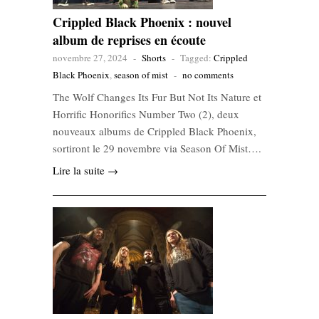
Crippled Black Phoenix : nouvel
album de reprises en écoute
novembre 27, 2024
-
Shorts
-
Tagged:
Crippled
Black Phoenix
,
season of mist
-
no comments
The Wolf Changes Its Fur But Not Its Nature et
Horrific Honorifics Number Two (2), deux
nouveaux albums de Crippled Black Phoenix,
sortiront le 29 novembre via Season Of Mist….
Lire la suite →