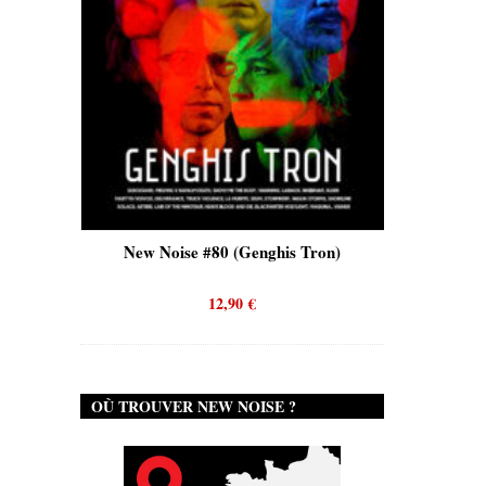
New Noise #80 (Genghis Tron)
New Noise #80 (
12,90
€
12,90
€
OÙ TROUVER NEW NOISE ?