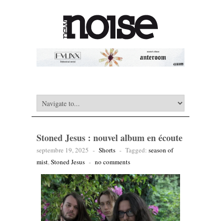
Stoned Jesus : nouvel album en écoute
septembre 19, 2025
-
Shorts
-
Tagged:
season of
mist
,
Stoned Jesus
-
no comments