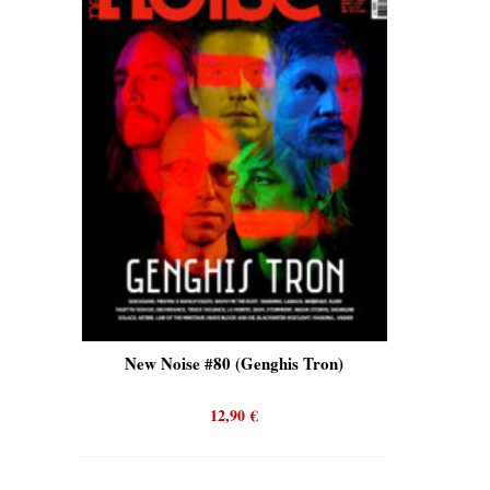
is)
New Noise #80 (Genghis Tron)
New No
12,90
€