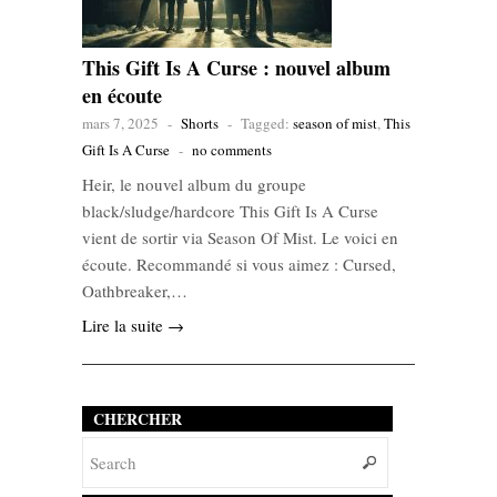
This Gift Is A Curse : nouvel album
en écoute
mars 7, 2025
-
Shorts
-
Tagged:
season of mist
,
This
Gift Is A Curse
-
no comments
Heir, le nouvel album du groupe
black/sludge/hardcore This Gift Is A Curse
vient de sortir via Season Of Mist. Le voici en
écoute. Recommandé si vous aimez : Cursed,
Oathbreaker,…
Lire la suite →
CHERCHER