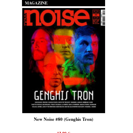
MAGAZINE
is)
New Noise #80 (Genghis Tron)
New No