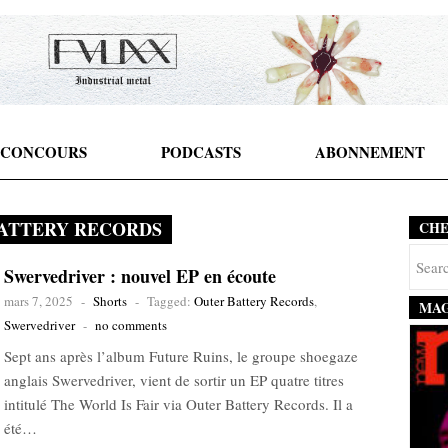
CONCOURS
PODCASTS
ABONNEMENT
ATTERY RECORDS
CH
Swervedriver : nouvel EP en écoute
mars 7, 2025
-
Shorts
-
Tagged:
Outer Battery Records
,
MAG
Swervedriver
-
no comments
Sept ans après l’album Future Ruins, le groupe shoegaze
anglais Swervedriver, vient de sortir un EP quatre titres
intitulé The World Is Fair via Outer Battery Records. Il a
été…