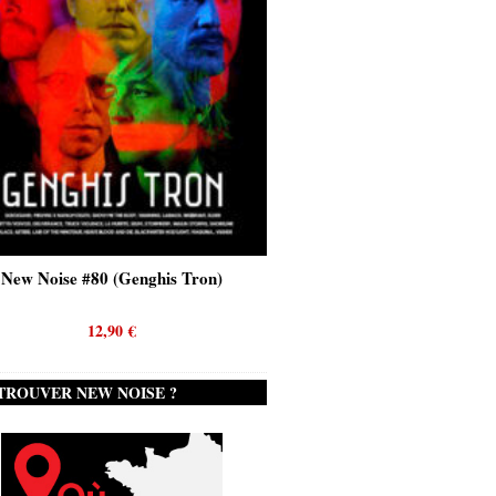
New Noise #80 (Genghis Tron)
New Noise #80 (Quicks
12,90
€
12,90
€
TROUVER NEW NOISE ?