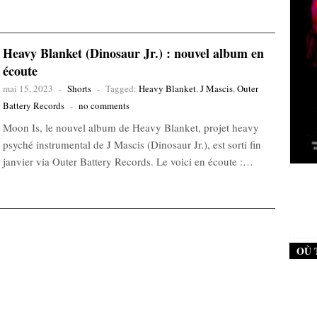
Heavy Blanket (Dinosaur Jr.) : nouvel album en
écoute
mai 15, 2023
-
Shorts
-
Tagged:
Heavy Blanket
,
J Mascis
,
Outer
Battery Records
-
no comments
Moon Is, le nouvel album de Heavy Blanket, projet heavy
psyché instrumental de J Mascis (Dinosaur Jr.), est sorti fin
janvier via Outer Battery Records. Le voici en écoute :…
New Noise #79 (Neurosis)
12,90
€
OÙ 