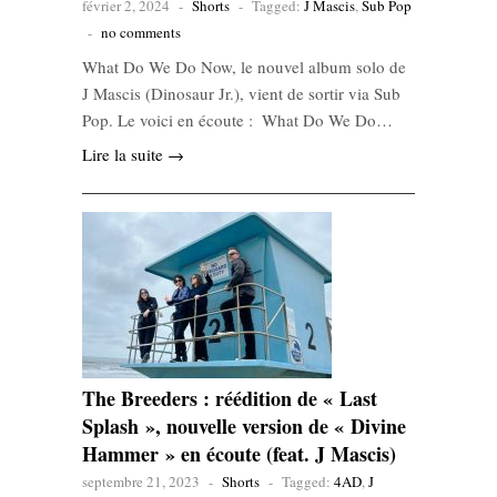
février 2, 2024
-
Shorts
-
Tagged:
J Mascis
,
Sub Pop
-
no comments
What Do We Do Now, le nouvel album solo de
J Mascis (Dinosaur Jr.), vient de sortir via Sub
Pop. Le voici en écoute : What Do We Do…
Lire la suite →
The Breeders : réédition de « Last
Splash », nouvelle version de « Divine
Hammer » en écoute (feat. J Mascis)
septembre 21, 2023
-
Shorts
-
Tagged:
4AD
,
J