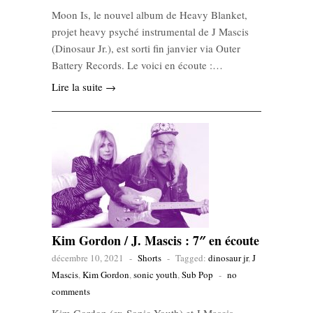
Moon Is, le nouvel album de Heavy Blanket,
projet heavy psyché instrumental de J Mascis
(Dinosaur Jr.), est sorti fin janvier via Outer
Battery Records. Le voici en écoute :…
Lire la suite →
Kim Gordon / J. Mascis : 7″ en écoute
décembre 10, 2021
-
Shorts
-
Tagged:
dinosaur jr
,
J
Mascis
,
Kim Gordon
,
sonic youth
,
Sub Pop
-
no
comments