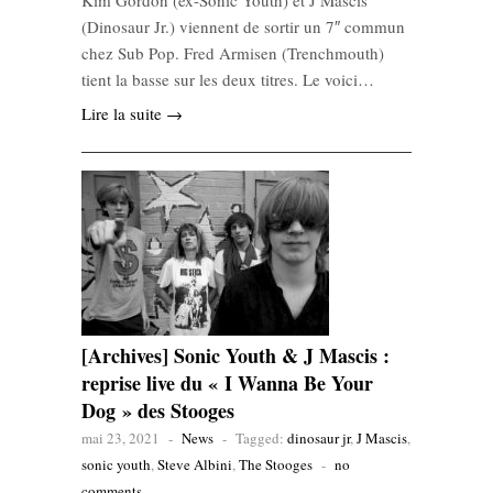
Kim Gordon (ex-Sonic Youth) et J Mascis
(Dinosaur Jr.) viennent de sortir un 7″ commun
chez Sub Pop. Fred Armisen (Trenchmouth)
tient la basse sur les deux titres. Le voici…
Lire la suite →
[Archives] Sonic Youth & J Mascis :
reprise live du « I Wanna Be Your
Dog » des Stooges
mai 23, 2021
-
News
-
Tagged:
dinosaur jr
,
J Mascis
,
sonic youth
,
Steve Albini
,
The Stooges
-
no
comments