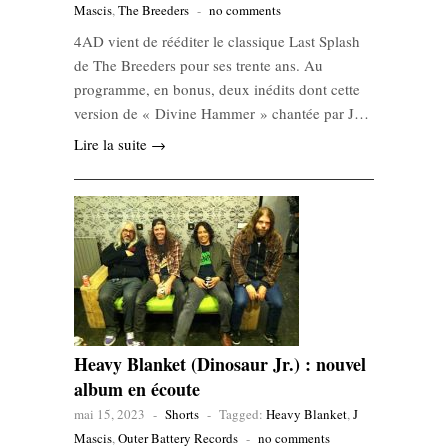
Mascis
,
The Breeders
-
no comments
4AD vient de rééditer le classique Last Splash
de The Breeders pour ses trente ans. Au
programme, en bonus, deux inédits dont cette
version de « Divine Hammer » chantée par J…
Lire la suite →
Heavy Blanket (Dinosaur Jr.) : nouvel
album en écoute
mai 15, 2023
-
Shorts
-
Tagged:
Heavy Blanket
,
J
Mascis
,
Outer Battery Records
-
no comments