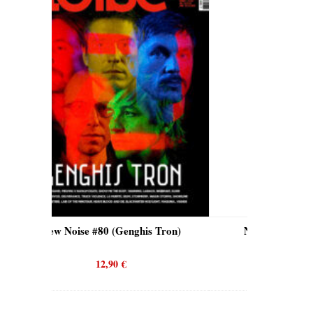
is Tron)
New Noise #80 (Quicksand)
N
12,90
€