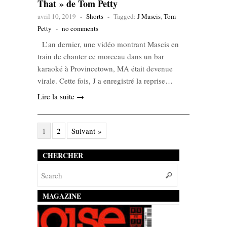
That » de Tom Petty
avril 10, 2019
-
Shorts
-
Tagged:
J Mascis
,
Tom
Petty
-
no comments
L’an dernier, une vidéo montrant Mascis en
train de chanter ce morceau dans un bar
karaoké à Provincetown, MA était devenue
virale. Cette fois, J a enregistré la reprise…
Lire la suite →
1
2
Suivant »
CHERCHER
MAGAZINE