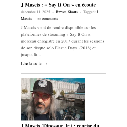
J Mascis : « Say It On » en écoute
décembre 11, 2025
-
Brèves
,
Shorts
-
Tagged:
J
Mascis
-
no comments
J Mascis vient de rendre disponible sur les
plateformes de streaming « Say It On »,
morceau enregistré en 2017 durant les sessions
de son disque solo Elastic Days (2018) et
jusque-là…
Lire la suite →
J Mascis (Dinosaur Jr.) : reprise du