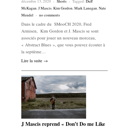
décembre 13, 2020
-
Shorts
-
Tagged:
Duff
McKagan
,
J Mascis
,
Kim Gordon
,
Mark Lanegan
,
Nate
Mendel
-
no comments
Dans le cadre du SMooCH 2020, Fred
Armisen, Kim Gordon et J. Mascis se sont
associés pour jouer un nouveau morceau,
« Abstract Blues », que vous pouvez écouter à
la septième…
Lire la suite →
J Mascis reprend « Don’t Do me Like