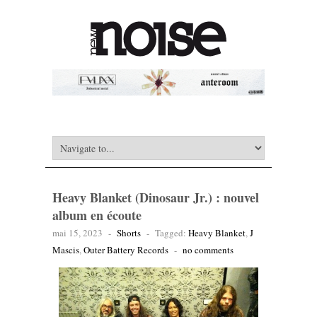
Heavy Blanket (Dinosaur Jr.) : nouvel
album en écoute
mai 15, 2023
-
Shorts
-
Tagged:
Heavy Blanket
,
J
Mascis
,
Outer Battery Records
-
no comments