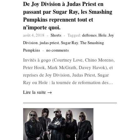
De Joy Division à Judas Priest en
passant par Sugar Ray, les Smashing
Pumpkins reprennent tout et
n’importe quoi.
août 4, 2018
-
Shorts
-
Tagged:
deftones
,
Hole
,
Joy
Division
,
judas priest
,
Sugar Ray
,
The Smashing
Pumpkins
-
no comments
Invités à gogo (Courtney Love, Chino Moreno,
Peter Hook, Mark McGrath, Davey Havok), et
reprises de Joy Division, Judas Priest, Sugar
Ray ou Hole : la tournée de reformation des…
Lire la suite →