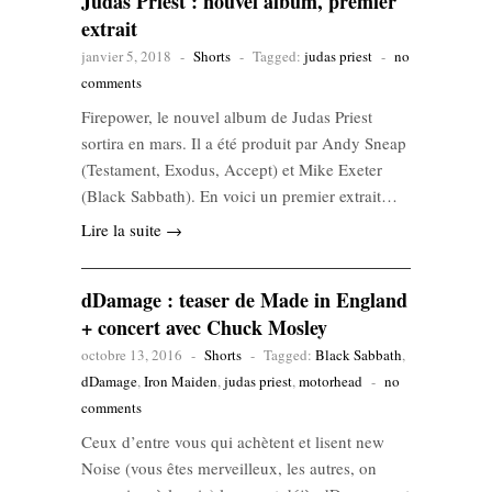
Judas Priest : nouvel album, premier
extrait
janvier 5, 2018
-
Shorts
-
Tagged:
judas priest
-
no
comments
Firepower, le nouvel album de Judas Priest
sortira en mars. Il a été produit par Andy Sneap
(Testament, Exodus, Accept) et Mike Exeter
(Black Sabbath). En voici un premier extrait…
Lire la suite →
dDamage : teaser de Made in England
+ concert avec Chuck Mosley
octobre 13, 2016
-
Shorts
-
Tagged:
Black Sabbath
,
dDamage
,
Iron Maiden
,
judas priest
,
motorhead
-
no
comments
Ceux d’entre vous qui achètent et lisent new
Noise (vous êtes merveilleux, les autres, on