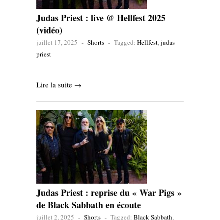
Judas Priest : live @ Hellfest 2025
(vidéo)
juillet 17, 2025
-
Shorts
-
Tagged:
Hellfest
,
judas
priest
Lire la suite →
Judas Priest : reprise du « War Pigs »
de Black Sabbath en écoute
juillet 2, 2025
-
Shorts
-
Tagged:
Black Sabbath
,