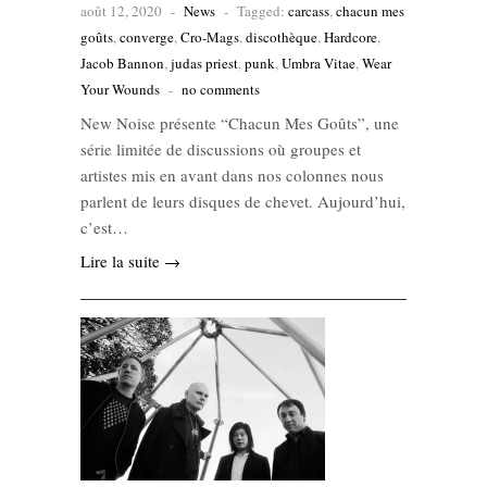
août 12, 2020
-
News
-
Tagged:
carcass
,
chacun mes
goûts
,
converge
,
Cro-Mags
,
discothèque
,
Hardcore
,
Jacob Bannon
,
judas priest
,
punk
,
Umbra Vitae
,
Wear
Your Wounds
-
no comments
New Noise présente “Chacun Mes Goûts”, une
série limitée de discussions où groupes et
artistes mis en avant dans nos colonnes nous
parlent de leurs disques de chevet. Aujourd’hui,
c’est…
Lire la suite →