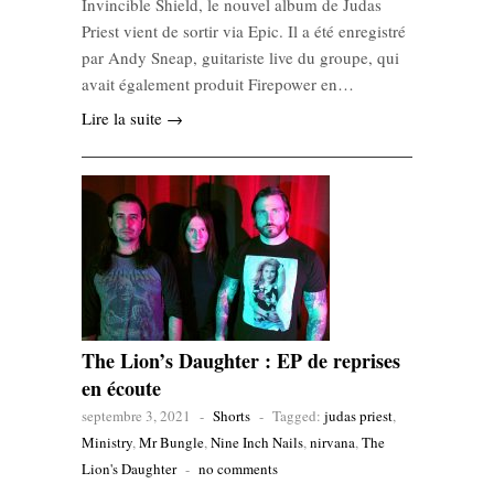
Invincible Shield, le nouvel album de Judas
Priest vient de sortir via Epic. Il a été enregistré
par Andy Sneap, guitariste live du groupe, qui
avait également produit Firepower en…
Lire la suite →
The Lion’s Daughter : EP de reprises
en écoute
septembre 3, 2021
-
Shorts
-
Tagged:
judas priest
,
Ministry
,
Mr Bungle
,
Nine Inch Nails
,
nirvana
,
The
Lion's Daughter
-
no comments