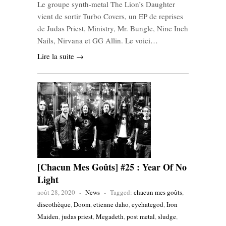
Le groupe synth-metal The Lion’s Daughter
vient de sortir Turbo Covers, un EP de reprises
de Judas Priest, Ministry, Mr. Bungle, Nine Inch
Nails, Nirvana et GG Allin. Le voici…
Lire la suite →
[Chacun Mes Goûts] #25 : Year Of No
Light
août 28, 2020
-
News
-
Tagged:
chacun mes goûts
,
discothèque
,
Doom
,
etienne daho
,
eyehategod
,
Iron
Maiden
,
judas priest
,
Megadeth
,
post metal
,
sludge
,