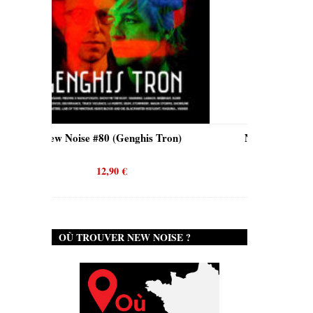
is Tron)
New Noise #80 (Quicksand)
N
12,90
€
OÙ TROUVER NEW NOISE ?