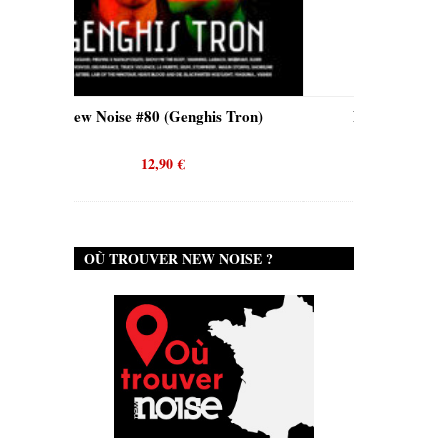
nghis Tron)
New Noise #80 (Quicksand)
12,90
€
OÙ TROUVER NEW NOISE ?