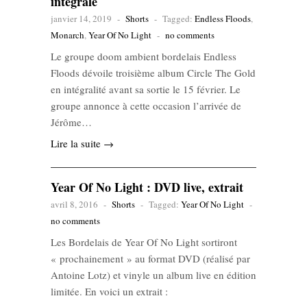
intégrale
janvier 14, 2019
-
Shorts
-
Tagged:
Endless Floods
,
Monarch
,
Year Of No Light
-
no comments
Le groupe doom ambient bordelais Endless
Floods dévoile troisième album Circle The Gold
en intégralité avant sa sortie le 15 février. Le
groupe annonce à cette occasion l’arrivée de
Jérôme…
Lire la suite →
Year Of No Light : DVD live, extrait
avril 8, 2016
-
Shorts
-
Tagged:
Year Of No Light
-
no comments
Les Bordelais de Year Of No Light sortiront
« prochainement » au format DVD (réalisé par
Antoine Lotz) et vinyle un album live en édition
limitée. En voici un extrait :