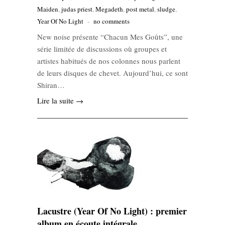
Maiden
,
judas priest
,
Megadeth
,
post metal
,
sludge
,
Year Of No Light
-
no comments
New noise présente “Chacun Mes Goûts”, une
série limitée de discussions où groupes et
artistes habitués de nos colonnes nous parlent
de leurs disques de chevet. Aujourd’hui, ce sont
Shiran…
Lire la suite →
Lacustre (Year Of No Light) : premier
album en écoute intégrale