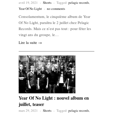
avril 19, 2021
-
Shorts
-
Tagged:
pelagic records
,
Year Of No Light
-
no comments
Consolamentum, le cinquième album de Year
Of No Light, paraîtra le 2 juillet chez Pelagic
Records. Mais ce n’est pas tout : pour fêter les
vingt ans du groupe, le…
Lire la suite →
Year Of No Light : nouvel album en
juillet, teaser
mars 29, 2021
-
Shorts
-
Tagged:
pelagic records
,