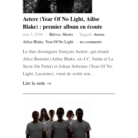
Aetere (Year Of No Light, Ailise
Blake) : premier album en écoute
juin 5, 2026
-
Brèves
,
Shorts
-
Tagged:
Aetere
,
Ailise Blake
,
Year Of No Light
-
no comments
Le duo doomgaze français Aetere, qui réunit
Alice Ronzini (Ailise Blake, ex-J.C. Satàn et La
Secte Du Futur) et Johan Sebenne (Year Of No
Light, Lacustre), vient de sortir son…
Lire la suite →