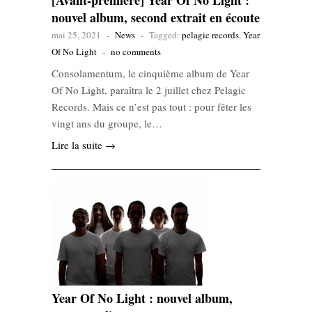
[Avant-première] Year Of No Light :
nouvel album, second extrait en écoute
mai 25, 2021
-
News
-
Tagged:
pelagic records
,
Year
Of No Light
-
no comments
Consolamentum, le cinquième album de Year
Of No Light, paraîtra le 2 juillet chez Pelagic
Records. Mais ce n’est pas tout : pour fêter les
vingt ans du groupe, le…
Lire la suite →
Year Of No Light : nouvel album,