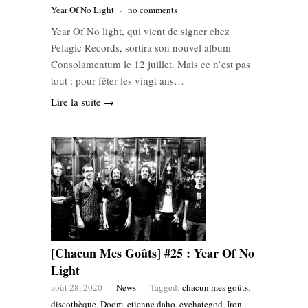
Year Of No Light
-
no comments
Year Of No light, qui vient de signer chez
Pelagic Records, sortira son nouvel album
Consolamentum le 12 juillet. Mais ce n’est pas
tout : pour fêter les vingt ans…
Lire la suite →
[Chacun Mes Goûts] #25 : Year Of No
Light
août 28, 2020
-
News
-
Tagged:
chacun mes goûts
,
discothèque
,
Doom
,
etienne daho
,
eyehategod
,
Iron