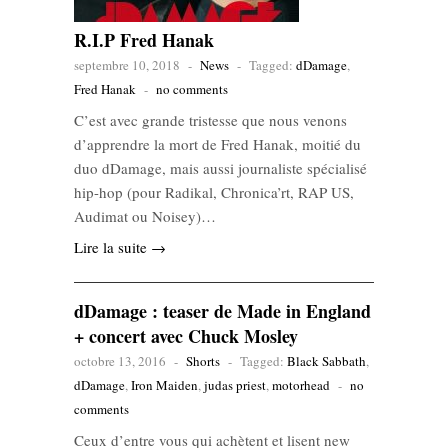
R.I.P Fred Hanak
septembre 10, 2018
-
News
-
Tagged:
dDamage
,
Fred Hanak
-
no comments
C’est avec grande tristesse que nous venons
d’apprendre la mort de Fred Hanak, moitié du
duo dDamage, mais aussi journaliste spécialisé
hip-hop (pour Radikal, Chronica’rt, RAP US,
Audimat ou Noisey)…
Lire la suite →
dDamage : teaser de Made in England
+ concert avec Chuck Mosley
octobre 13, 2016
-
Shorts
-
Tagged:
Black Sabbath
,
dDamage
,
Iron Maiden
,
judas priest
,
motorhead
-
no
comments
Ceux d’entre vous qui achètent et lisent new