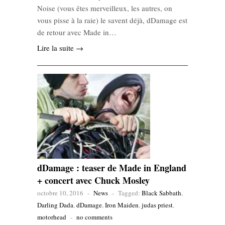
Noise (vous êtes merveilleux, les autres, on
vous pisse à la raie) le savent déjà, dDamage est
de retour avec Made in…
Lire la suite →
dDamage : teaser de Made in England
+ concert avec Chuck Mosley
octobre 10, 2016
-
News
-
Tagged:
Black Sabbath
,
Darling Dada
,
dDamage
,
Iron Maiden
,
judas priest
,
motorhead
-
no comments