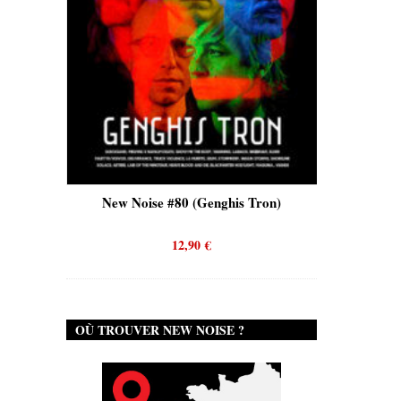
is)
New Noise #80 (Genghis Tron)
New No
12,90
€
OÙ TROUVER NEW NOISE ?