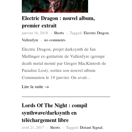
Electric Dragon : nouvel album,
premier extrait
janvier 16, 2018
-
Shorts
-
Tagged:
Electric Dragon
,
Vallenfyre
-
no comments
Electric Dragon, projet darksynth de Ian
Mullinger ex-guitariste de Vallenfyre (groupe
death metal monté par Gregor MacKintosh de
Paradise Lost), sortira son nouvel album
Communion le 19 janvier. On avait…
Lire la suite →
Lords Of The Night : compil
synthwave/darksynth en
téléchargement libre
avril 21, 2017
-
Shorts
-
Tagged:
Distant Signal
,