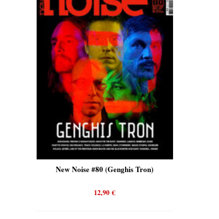
is)
New Noise #80 (Genghis Tron)
New No
12,90
€