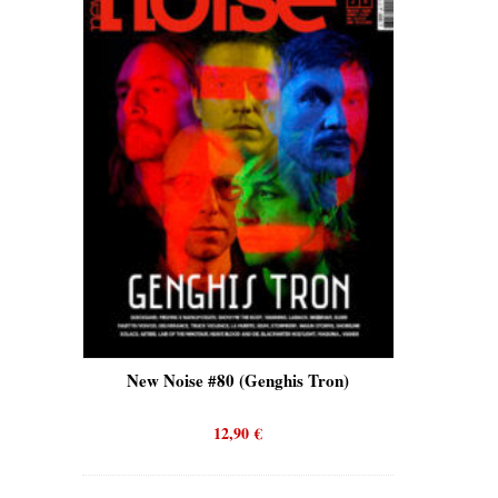
is)
New Noise #80 (Genghis Tron)
New No
12,90
€