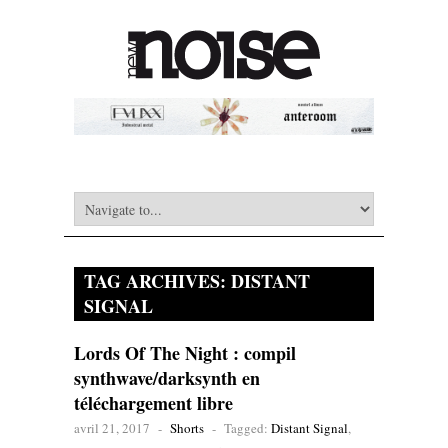
TAG ARCHIVES:
DISTANT
SIGNAL
Lords Of The Night : compil
synthwave/darksynth en
téléchargement libre
avril 21, 2017
-
Shorts
-
Tagged:
Distant Signal
,