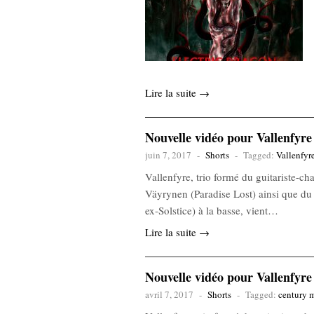
Lire la suite →
Nouvelle vidéo pour Vallenfyre
juin 7, 2017
-
Shorts
-
Tagged:
Vallenfyr
Vallenfyre, trio formé du guitariste-c
Väyrynen (Paradise Lost) ainsi que d
ex-Solstice) à la basse, vient…
Lire la suite →
Nouvelle vidéo pour Vallenfyre
avril 7, 2017
-
Shorts
-
Tagged:
century 