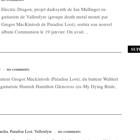
Electric Dragon, projet darksynth de Ian Mullinger ex-
guitariste de Vallenfyre (groupe death metal monté par
Gregor MacKintosh de Paradise Lost), sortira son nouvel
album Communion le 19 janvier. On avait…
SUI
e
-
no comments
hanteur Gregor Mackintosh (Paradise Lost), du batteur Waltteri
u guitariste Hamish Hamilton Glencross (ex-My Dying Bride,
media
,
Paradise Lost
,
Vallenfyre
-
no comments