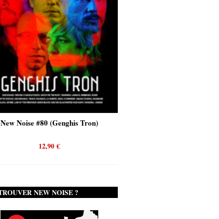
New Noise #80 (Genghis Tron)
New Noise #80 (Quicks
12,90
€
12,90
€
TROUVER NEW NOISE ?