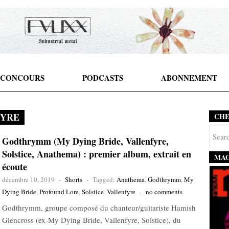
CONCOURS
PODCASTS
ABONNEMENT
FYRE
CH
Godthrymm (My Dying Bride, Vallenfyre,
Solstice, Anathema) : premier album, extrait en
MAG
écoute
décembre 10, 2019
-
Shorts
-
Tagged:
Anathema
,
Godthrymm
,
My
Dying Bride
,
Profound Lore
,
Solstice
,
Vallenfyre
-
no comments
Godthrymm, groupe composé du chanteur/guitariste Hamish
Glencross (ex-My Dying Bride, Vallenfyre, Solstice), du