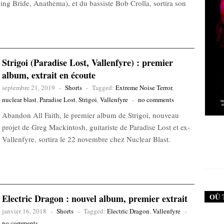
ng Bride, Anathema), et du bassiste Bob Crolla, sortira son
Strigoi (Paradise Lost, Vallenfyre) : premier
album, extrait en écoute
septembre 21, 2019
-
Shorts
-
Tagged:
Extreme Noise Terror
,
nuclear blast
,
Paradise Lost
,
Strigoi
,
Vallenfyre
-
no comments
Abandon All Faith, le premier album de Strigoi, nouveau
New Noise #79 (Neurosis)
projet de Greg Mackintosh, guitariste de Paradise Lost et ex-
Vallenfyre, sortira le 22 novembre chez Nuclear Blast.
12,90
€
OÙ 
Electric Dragon : nouvel album, premier extrait
janvier 16, 2018
-
Shorts
-
Tagged:
Electric Dragon
,
Vallenfyre
-
no comments