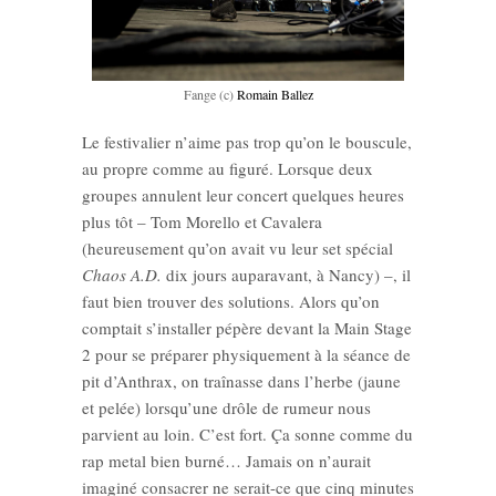
Fange (c)
Romain Ballez
Le festivalier n’aime pas trop qu’on le bouscule,
au propre comme au figuré. Lorsque deux
groupes annulent leur concert quelques heures
plus tôt – Tom Morello et Cavalera
(heureusement qu’on avait vu leur set spécial
Chaos A.D.
dix jours auparavant, à Nancy) –, il
faut bien trouver des solutions. Alors qu’on
comptait s’installer pépère devant la Main Stage
2 pour se préparer physiquement à la séance de
pit d’Anthrax, on traînasse dans l’herbe (jaune
et pelée) lorsqu’une drôle de rumeur nous
parvient au loin. C’est fort. Ça sonne comme du
rap metal bien burné… Jamais on n’aurait
imaginé consacrer ne serait-ce que cinq minutes