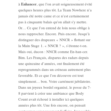
Enhancer
à
, que l’on avait soigneusement évité
quelques heures plus tôt. La Team Nowhere n’a
jamais été notre came et ce n’est certainement
pas à cinquante balais qu’on allait s’y mettre.
Or… Ce que l’on entend de loin nous oblige à
nous rapprocher. Encore. Puis encore. Jusqu’à
distinguer des drapeaux « NNCR » flottant sur
la Main Stage 1. « NNCR ? », s’étonne-t-on.
Mais oui, ducon : NNCR comme En-han-cer.
Bim. Les Français, disparus des radars depuis
une quinzaine d’années, ont finalement été
reprogrammés dans un créneau autrement plus
favorable. Et ce que l’on découvre est tout
simplement… bon. Voire carrément jubilatoire.
Dans un joyeux bordel organisé, le posse du 7-
8 parvient à créer une ambiance que Body
Count avait échoué à installer ici quelques
années plus tôt. Une fois encore, on pensait
contourner soigneusement l’affaire. Impossible