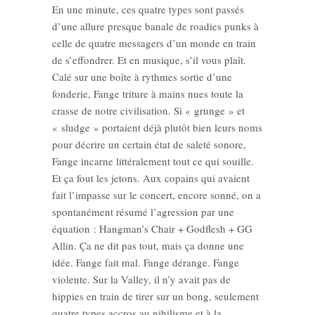
En une minute, ces quatre types sont passés
d’une allure presque banale de roadies punks à
celle de quatre messagers d’un monde en train
de s’effondrer. Et en musique, s’il vous plaît.
Calé sur une boîte à rythmes sortie d’une
fonderie, Fange triture à mains nues toute la
crasse de notre civilisation. Si « grunge » et
« sludge » portaient déjà plutôt bien leurs noms
pour décrire un certain état de saleté sonore,
Fange incarne littéralement tout ce qui souille.
Et ça fout les jetons. Aux copains qui avaient
fait l’impasse sur le concert, encore sonné, on a
spontanément résumé l’agression par une
équation : Hangman’s Chair + Godflesh + GG
Allin. Ça ne dit pas tout, mais ça donne une
idée. Fange fait mal. Fange dérange. Fange
violente. Sur la Valley, il n’y avait pas de
hippies en train de tirer sur un bong, seulement
quatre types accros au nihilisme et à la