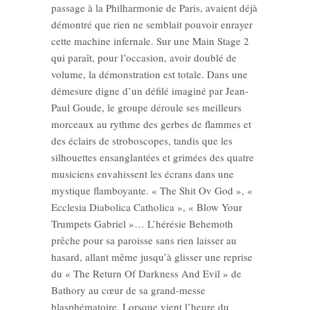
passage à la Philharmonie de Paris, avaient déjà
démontré que rien ne semblait pouvoir enrayer
cette machine infernale. Sur une Main Stage 2
qui paraît, pour l’occasion, avoir doublé de
volume, la démonstration est totale. Dans une
démesure digne d’un défilé imaginé par Jean-
Paul Goude, le groupe déroule ses meilleurs
morceaux au rythme des gerbes de flammes et
des éclairs de stroboscopes, tandis que les
silhouettes ensanglantées et grimées des quatre
musiciens envahissent les écrans dans une
mystique flamboyante. « The Shit Ov God », «
Ecclesia Diabolica Catholica », « Blow Your
Trumpets Gabriel »… L’hérésie Behemoth
prêche pour sa paroisse sans rien laisser au
hasard, allant même jusqu’à glisser une reprise
du « The Return Of Darkness And Evil » de
Bathory au cœur de sa grand-messe
blasphématoire. Lorsque vient l’heure du