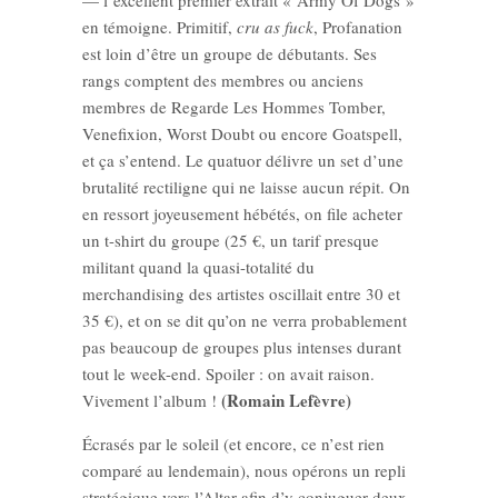
— l’excellent premier extrait « Army Of Dogs »
en témoigne. Primitif,
cru as fuck
, Profanation
est loin d’être un groupe de débutants. Ses
rangs comptent des membres ou anciens
membres de Regarde Les Hommes Tomber,
Venefixion, Worst Doubt ou encore Goatspell,
et ça s’entend. Le quatuor délivre un set d’une
brutalité rectiligne qui ne laisse aucun répit. On
en ressort joyeusement hébétés, on file acheter
un t-shirt du groupe (25 €, un tarif presque
militant quand la quasi-totalité du
merchandising des artistes oscillait entre 30 et
35 €), et on se dit qu’on ne verra probablement
pas beaucoup de groupes plus intenses durant
tout le week-end. Spoiler : on avait raison.
(Romain Lefèvre)
Vivement l’album !
Écrasés par le soleil (et encore, ce n’est rien
comparé au lendemain), nous opérons un repli
stratégique vers l’Altar afin d’y conjuguer deux