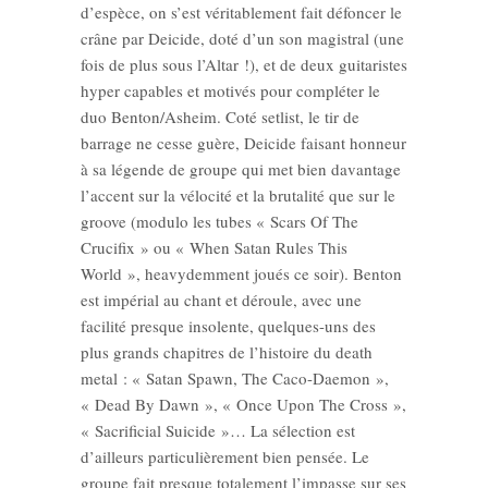
d’espèce, on s’est véritablement fait défoncer le
crâne par Deicide, doté d’un son magistral (une
fois de plus sous l’Altar !), et de deux guitaristes
hyper capables et motivés pour compléter le
duo Benton/Asheim. Coté setlist, le tir de
barrage ne cesse guère, Deicide faisant honneur
à sa légende de groupe qui met bien davantage
l’accent sur la vélocité et la brutalité que sur le
groove (modulo les tubes « Scars Of The
Crucifix » ou « When Satan Rules This
World », heavydemment joués ce soir). Benton
est impérial au chant et déroule, avec une
facilité presque insolente, quelques-uns des
plus grands chapitres de l’histoire du death
metal : « Satan Spawn, The Caco-Daemon »,
« Dead By Dawn », « Once Upon The Cross »,
« Sacrificial Suicide »… La sélection est
d’ailleurs particulièrement bien pensée. Le
groupe fait presque totalement l’impasse sur ses