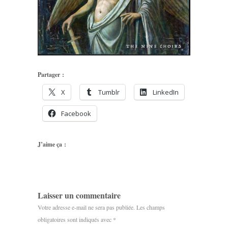
Partager :
X
Tumblr
LinkedIn
Facebook
J’aime ça :
Laisser un commentaire
Votre adresse e-mail ne sera pas publiée.
Les champs
obligatoires sont indiqués avec
*