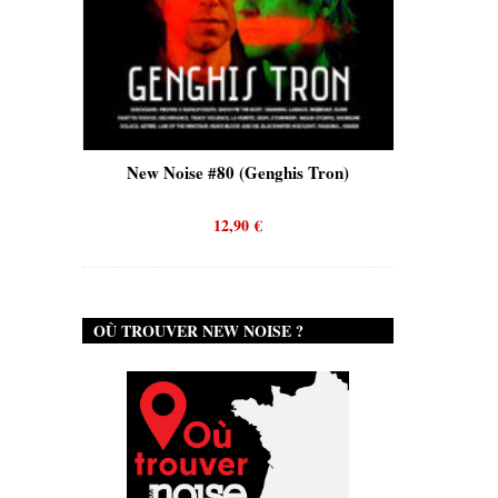
)
New Noise #80 (Genghis Tron)
New Noi
12,90
€
OÙ TROUVER NEW NOISE ?