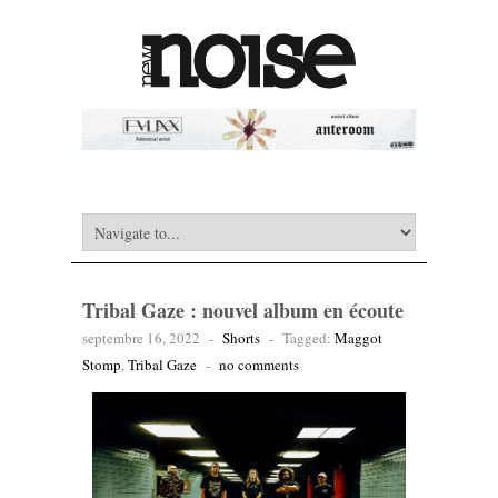
Tribal Gaze : nouvel album en écoute
septembre 16, 2022
-
Shorts
-
Tagged:
Maggot
Stomp
,
Tribal Gaze
-
no comments