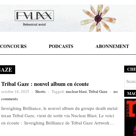
CONCOURS
PODCASTS
ABONNEMENT
GAZE
CH
Tribal Gaze : nouvel album en écoute
octobre 16, 2025
-
Shorts
-
Tagged:
nuclear blast
,
Tribal Gaze
-
no
MAG
comments
Inveighing Brilliance, le nouvel album du groupe death metal
texan Tribal Gaze, vient de sortir via Nuclear Blast. Le voici
en écoute : Inveighing Brilliance de Tribal Gaze Artwork…