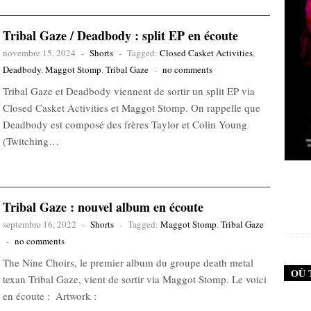
Tribal Gaze / Deadbody : split EP en écoute
novembre 15, 2024
-
Shorts
-
Tagged:
Closed Casket Activities
,
Deadbody
,
Maggot Stomp
,
Tribal Gaze
-
no comments
Tribal Gaze et Deadbody viennent de sortir un split EP via
Closed Casket Activities et Maggot Stomp. On rappelle que
Deadbody est composé des frères Taylor et Colin Young
(Twitching…
New Noise #79 (Neurosis)
Tribal Gaze : nouvel album en écoute
12,90
€
septembre 16, 2022
-
Shorts
-
Tagged:
Maggot Stomp
,
Tribal Gaze
-
no comments
The Nine Choirs, le premier album du groupe death metal
OÙ 
texan Tribal Gaze, vient de sortir via Maggot Stomp. Le voici
en écoute : Artwork :