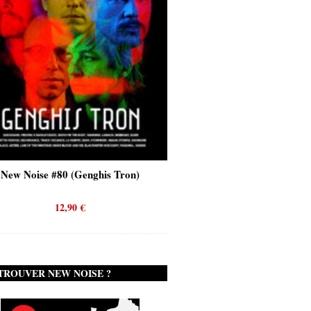
New Noise #80 (Genghis Tron)
New Noise #80 (Quicks
12,90
€
12,90
€
TROUVER NEW NOISE ?