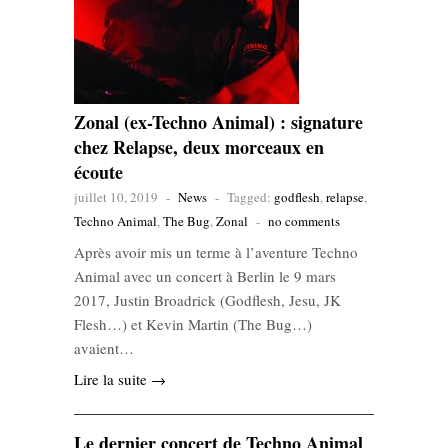
Zonal (ex-Techno Animal) : signature
chez Relapse, deux morceaux en
écoute
juillet 10, 2019
-
News
-
Tagged:
godflesh
,
relapse
,
Techno Animal
,
The Bug
,
Zonal
-
no comments
Après avoir mis un terme à l’aventure Techno
Animal avec un concert à Berlin le 9 mars
2017, Justin Broadrick (Godflesh, Jesu, JK
Flesh…) et Kevin Martin (The Bug…)
avaient…
Lire la suite →
Le dernier concert de Techno Animal