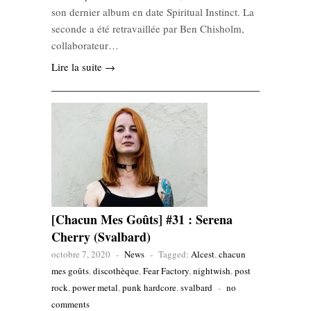
son dernier album en date Spiritual Instinct. La
seconde a été retravaillée par Ben Chisholm,
collaborateur…
Lire la suite →
[Chacun Mes Goûts] #31 : Serena
Cherry (Svalbard)
octobre 7, 2020
-
News
-
Tagged:
Alcest
,
chacun
mes goûts
,
discothèque
,
Fear Factory
,
nightwish
,
post
rock
,
power metal
,
punk hardcore
,
svalbard
-
no
comments