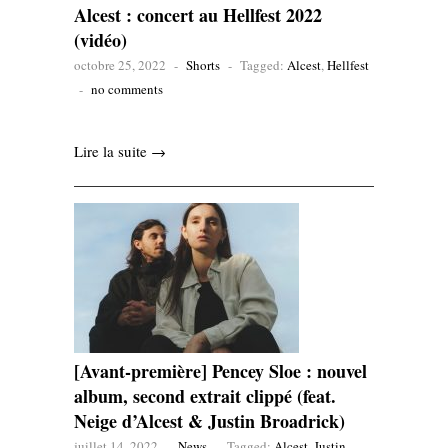
Alcest : concert au Hellfest 2022
(vidéo)
octobre 25, 2022
-
Shorts
-
Tagged:
Alcest
,
Hellfest
-
no comments
Lire la suite →
[Avant-première] Pencey Sloe : nouvel
album, second extrait clippé (feat.
Neige d’Alcest & Justin Broadrick)
juillet 14, 2022
-
News
-
Tagged:
Alcest
,
Justin