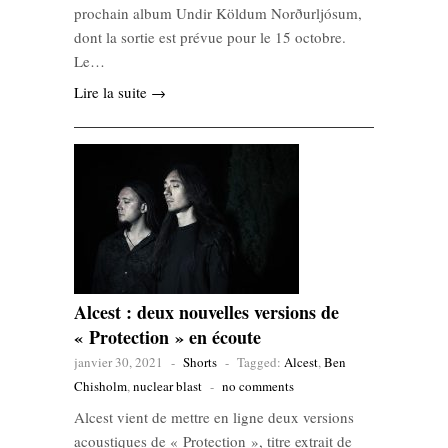
prochain album Undir Köldum Norðurljósum,
dont la sortie est prévue pour le 15 octobre.
Le…
Lire la suite →
Alcest : deux nouvelles versions de
« Protection » en écoute
janvier 30, 2021
-
Shorts
-
Tagged:
Alcest
,
Ben
Chisholm
,
nuclear blast
-
no comments
Alcest vient de mettre en ligne deux versions
acoustiques de « Protection », titre extrait de