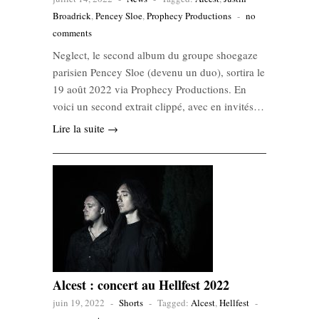
Broadrick
,
Pencey Sloe
,
Prophecy Productions
-
no
comments
Neglect, le second album du groupe shoegaze
parisien Pencey Sloe (devenu un duo), sortira le
19 août 2022 via Prophecy Productions. En
voici un second extrait clippé, avec en invités…
Lire la suite →
Alcest : concert au Hellfest 2022
juin 19, 2022
-
Shorts
-
Tagged:
Alcest
,
Hellfest
-