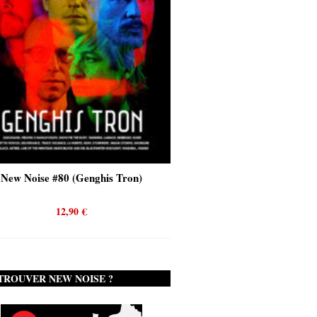
New Noise #80 (Genghis Tron)
New Noise #80 (Quicks
12,90
€
12,90
€
TROUVER NEW NOISE ?