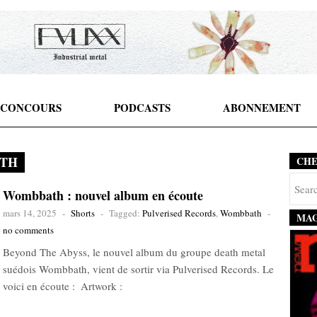
CONCOURS
PODCASTS
ABONNEMENT
TH
CH
Wombbath : nouvel album en écoute
mars 14, 2025
-
Shorts
-
Tagged:
Pulverised Records
,
Wombbath
-
MAG
no comments
Beyond The Abyss, le nouvel album du groupe death metal
suédois Wombbath, vient de sortir via Pulverised Records. Le
voici en écoute : Artwork :