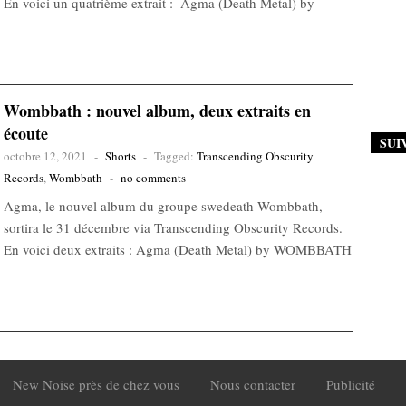
En voici un quatrième extrait : Agma (Death Metal) by
Wombbath : nouvel album, deux extraits en
écoute
SUI
octobre 12, 2021
-
Shorts
-
Tagged:
Transcending Obscurity
Records
,
Wombbath
-
no comments
Agma, le nouvel album du groupe swedeath Wombbath,
sortira le 31 décembre via Transcending Obscurity Records.
En voici deux extraits : Agma (Death Metal) by WOMBBATH
New Noise près de chez vous
Nous contacter
Publicité