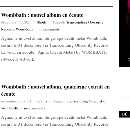
Wombbath : nouvel album en écoute
décembre 17, 2021
-
Shorts
-
Tagged:
Transcending Obscurity
Records
,
Wombbath
-
no comments
Agma, le nouvel album du groupe death metal Wombbath,
sortira le 31 décembre via Transcending Obscurity Records.
Le voici en écoute : Agma (Death Metal) by WOMBBATH
(Sweden) Artwork :
New Noise #79 (Neurosis)
Wombbath : nouvel album, quatrième extrait en
12,90
€
écoute
novembre 23, 2021
-
Shorts
-
Tagged:
Transcending Obscurity
,
Wombbath
-
no comments
OÙ 
Agma, le nouvel album du groupe death metal Wombbath,
sortira le 31 décembre via Transcending Obscurity Records.