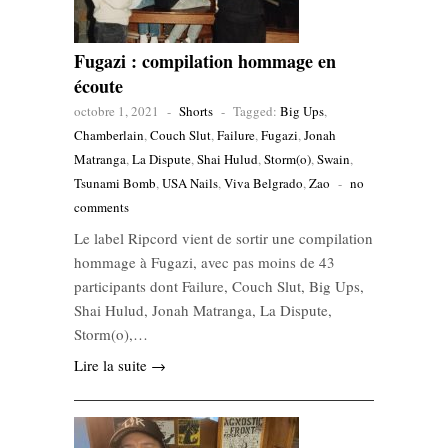
Fugazi : compilation hommage en
écoute
octobre 1, 2021
-
Shorts
-
Tagged:
Big Ups
,
Chamberlain
,
Couch Slut
,
Failure
,
Fugazi
,
Jonah
Matranga
,
La Dispute
,
Shai Hulud
,
Storm(o)
,
Swain
,
Tsunami Bomb
,
USA Nails
,
Viva Belgrado
,
Zao
-
no
comments
Le label Ripcord vient de sortir une compilation
hommage à Fugazi, avec pas moins de 43
participants dont Failure, Couch Slut, Big Ups,
Shai Hulud, Jonah Matranga, La Dispute,
Storm(o),…
Lire la suite →