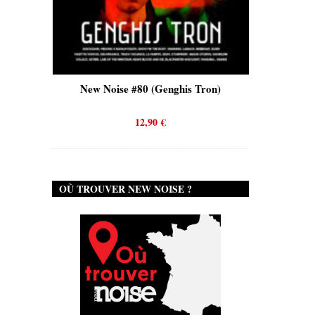
is)
New Noise #80 (Genghis Tron)
New No
12,90
€
OÙ TROUVER NEW NOISE ?