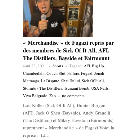
« Merchandise » de Fugazi repris par
des membres de Sick Of It All, AFI,
The Distillers, Bayside et Fairmount
août 23, 2021
-
Shorts
-
Tagged:
AFI
,
Big Up
,
Chamberlain
,
Couch Slut
,
Failure
,
Fugazi
,
Jonah
Matranga
,
La Dispute
,
Shai Hulud
,
Sick Of It All
,
Storm(o)
,
The Distillers
,
Tsunami Bomb
,
USA Nails
,
Viva Belgrado
,
Zao
-
no comments
Lou Koller (Sick Of It All), Hunter Burgan
(AFI), Jack O’Shea (Bayside), Andy Granelli
(The Distillers) et Mikey Hawdon (Fairmounts)
reprennent « Merchandise » de Fugazi Voici la
reprise : Et…