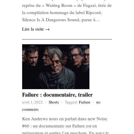
reprise du « Waiting Room » de Fugazi, tirée de
la compilation hommage du label Ripcord,
Silence Is A Dangerous Sound, parue à…
Lire la suite →
Failure : documentaire, trailer
avril 1, 2022
-
Shorts
-
Tagged:
Failure
-
no
comments
Ken Andrews nous en parlait dans new Noise
#60 : un documentaire sur Failure est en
préparation et sortira l’an prochain. En voici le