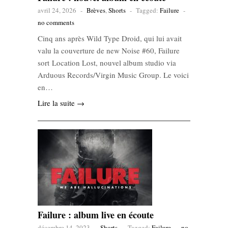
avril 24, 2026
-
Brèves
,
Shorts
-
Tagged:
Failure
-
no comments
Cinq ans après Wild Type Droid, qui lui avait
valu la couverture de new Noise #60, Failure
sort Location Lost, nouvel album studio via
Arduous Records/Virgin Music Group. Le voici
en…
Lire la suite →
Failure : album live en écoute
décembre 14, 2023
-
Shorts
-
Tagged:
Failure
-
no