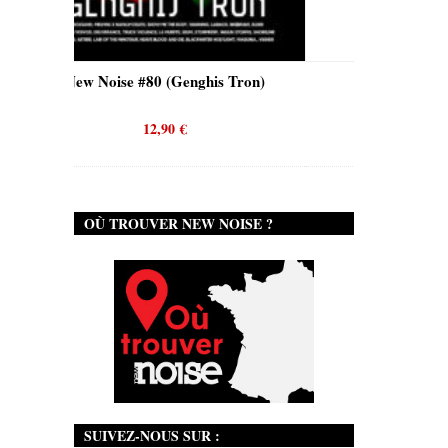
nghis Tron)
New Noise #80 (Quicksand)
12,90
€
OÙ TROUVER NEW NOISE ?
SUIVEZ-NOUS SUR :