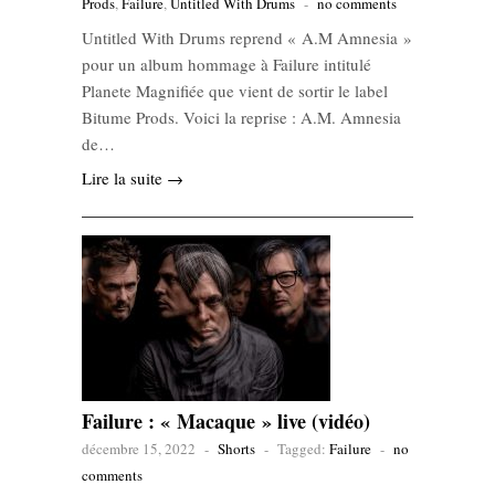
Prods
,
Failure
,
Untitled With Drums
-
no comments
Untitled With Drums reprend « A.M Amnesia »
pour un album hommage à Failure intitulé
Planete Magnifiée que vient de sortir le label
Bitume Prods. Voici la reprise : A.M. Amnesia
de…
Lire la suite →
Failure : « Macaque » live (vidéo)
décembre 15, 2022
-
Shorts
-
Tagged:
Failure
-
no
comments