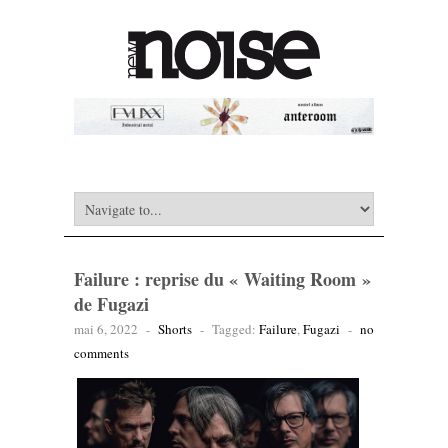
Failure : reprise du « Waiting Room »
de Fugazi
mai 6, 2022
-
Shorts
-
Tagged:
Failure
,
Fugazi
-
no
comments