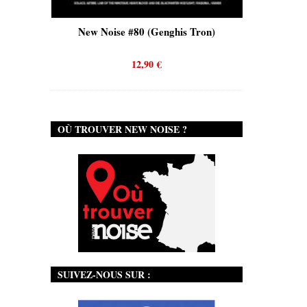
is)
New Noise #80 (Genghis Tron)
New No
12,90
€
OÙ TROUVER NEW NOISE ?
SUIVEZ-NOUS SUR :