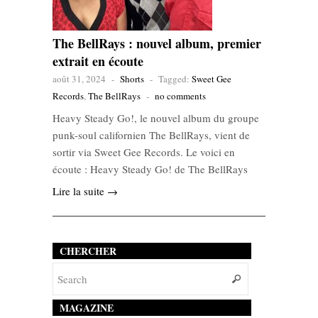
The BellRays : nouvel album, premier
extrait en écoute
août 31, 2024
-
Shorts
-
Tagged:
Sweet Gee
Records
,
The BellRays
-
no comments
Heavy Steady Go!, le nouvel album du groupe
punk-soul californien The BellRays, vient de
sortir via Sweet Gee Records. Le voici en
écoute : Heavy Steady Go! de The BellRays
Lire la suite →
CHERCHER
MAGAZINE