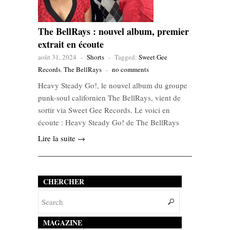
The BellRays : nouvel album, premier
extrait en écoute
août 31, 2024
-
Shorts
-
Tagged:
Sweet Gee
Records
,
The BellRays
-
no comments
Heavy Steady Go!, le nouvel album du groupe
punk-soul californien The BellRays, vient de
sortir via Sweet Gee Records. Le voici en
écoute : Heavy Steady Go! de The BellRays
Lire la suite →
CHERCHER
MAGAZINE