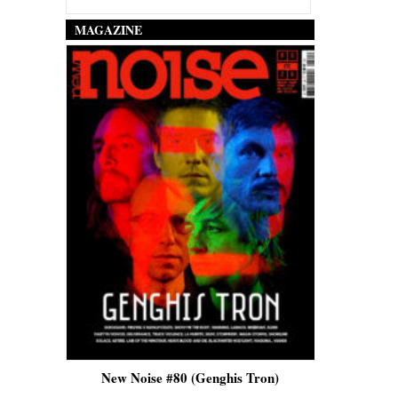
MAGAZINE
is)
New Noise #80 (Genghis Tron)
New No