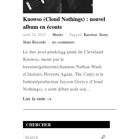
Knowso (Cloud Nothings) : nouvel
album en écoute
août 24, 2025
-
Shorts
-
Tagged:
Knowso
,
Sorry
State Records
-
no comments
Le duo post-punk/egg punk de Cleveland
Knowso, mené par le
bassiste/guitariste/chanteur Nathan Ward
(Cruelster, Perverts Again, The Carp) et le
batteur/producteur Jayson Gerycz (Cloud
Nothings), a sorti début août son…
Lire la suite →
CHERCHER