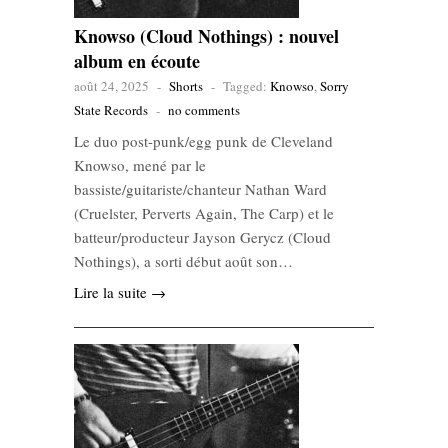
Knowso (Cloud Nothings) : nouvel
album en écoute
août 24, 2025
-
Shorts
-
Tagged:
Knowso
,
Sorry
State Records
-
no comments
Le duo post-punk/egg punk de Cleveland
Knowso, mené par le
bassiste/guitariste/chanteur Nathan Ward
(Cruelster, Perverts Again, The Carp) et le
batteur/producteur Jayson Gerycz (Cloud
Nothings), a sorti début août son…
Lire la suite →