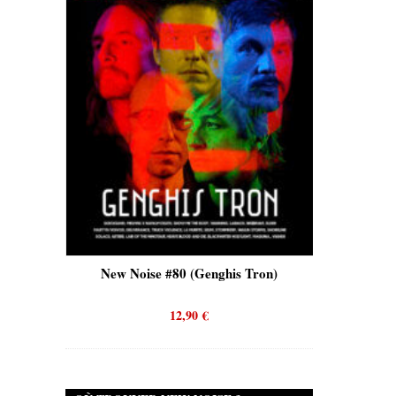
is)
New Noise #80 (Genghis Tron)
New No
12,90
€