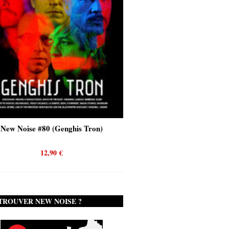
New Noise #80 (Genghis Tron)
New Noise #80 (Quicks
12,90
€
12,90
€
TROUVER NEW NOISE ?