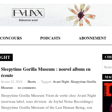
CONCOURS
PODCASTS
ABONNEMENT
IGHT
CH
Sleepytime Gorilla Museum : nouvel album en
écoute
MAG
février 22, 2024
-
Shorts
-
Tagged:
Avant Night
,
Sleepytime Gorilla
Museum
-
no comments
Sleepytime Gorilla Museum Vient de sortir chez Avant Night
(nouveau label, sous division de Joyful Noise Recordings)
Sleepytime Gorilla Museum of the Last Human Being, son