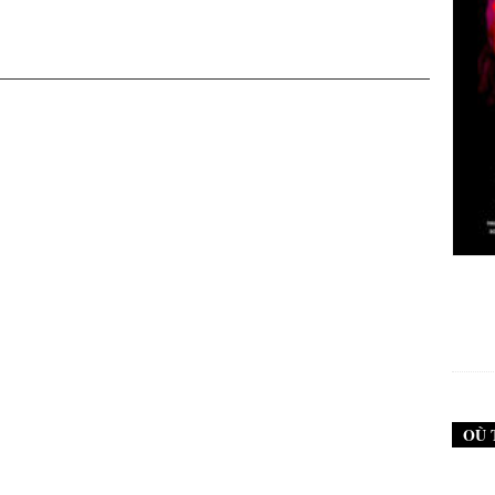
New Noise #79 (Neurosis)
12,90
€
OÙ 