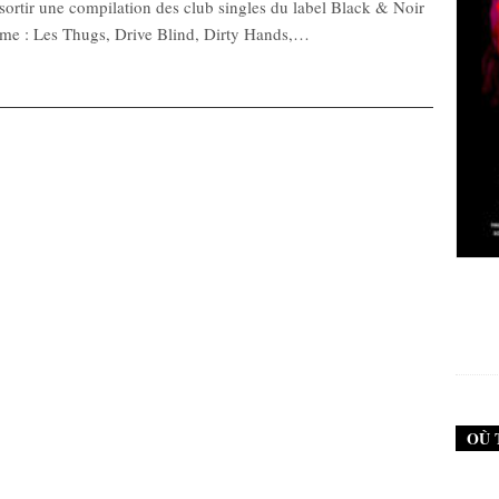
ortir une compilation des club singles du label Black & Noir
me : Les Thugs, Drive Blind, Dirty Hands,…
New Noise #79 (Neurosis)
12,90
€
OÙ 