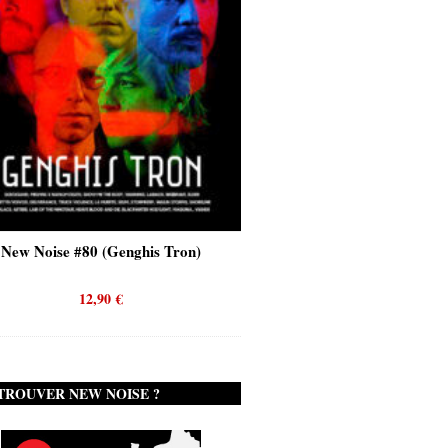
New Noise #80 (Genghis Tron)
New Noise #80 (Quicks
12,90
€
12,90
€
TROUVER NEW NOISE ?