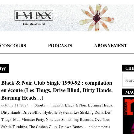
CONCOURS
PODCASTS
ABONNEMENT
OW
CH
Black & Noir Club Single 1990-92 : compilation
en écoute (Les Thugs, Drive Blind, Dirty Hands,
MAG
Burning Heads…)
octobre 11, 2024
-
Shorts
-
Tagged:
Black & Noir
,
Burning Heads
,
Dirty Hands
,
Drive Blind
,
Hydrolic Systems
,
Les Shaking Dolls
,
Les
Thugs
,
Mad Monster Party
,
Nineteen Something Records
,
Overflow
,
Subtle Turnhips
,
The Casbah Club
,
Uptown Bones
-
no comments