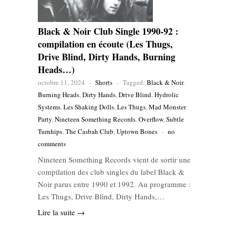
Black & Noir Club Single 1990-92 :
compilation en écoute (Les Thugs,
Drive Blind, Dirty Hands, Burning
Heads…)
octobre 11, 2024
-
Shorts
-
Tagged:
Black & Noir
,
Burning Heads
,
Dirty Hands
,
Drive Blind
,
Hydrolic
Systems
,
Les Shaking Dolls
,
Les Thugs
,
Mad Monster
Party
,
Nineteen Something Records
,
Overflow
,
Subtle
Turnhips
,
The Casbah Club
,
Uptown Bones
-
no
comments
Nineteen Something Records vient de sortir une
compilation des club singles du label Black &
Noir parus entre 1990 et 1992. Au programme :
Les Thugs, Drive Blind, Dirty Hands,…
Lire la suite →