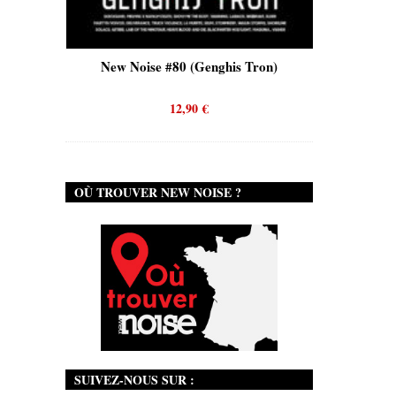
is)
New Noise #80 (Genghis Tron)
New No
12,90
€
OÙ TROUVER NEW NOISE ?
SUIVEZ-NOUS SUR :