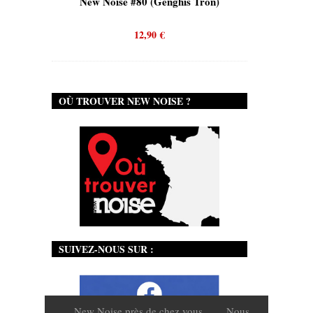
is)
New Noise #80 (Genghis Tron)
New No
12,90
€
OÙ TROUVER NEW NOISE ?
SUIVEZ-NOUS SUR :
New Noise près de chez vous
Nous