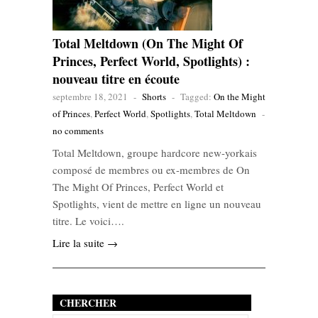
Total Meltdown (On The Might Of
Princes, Perfect World, Spotlights) :
nouveau titre en écoute
septembre 18, 2021
-
Shorts
-
Tagged:
On the Might
of Princes
,
Perfect World
,
Spotlights
,
Total Meltdown
-
no comments
Total Meltdown, groupe hardcore new-yorkais
composé de membres ou ex-membres de On
The Might Of Princes, Perfect World et
Spotlights, vient de mettre en ligne un nouveau
titre. Le voici….
Lire la suite →
CHERCHER