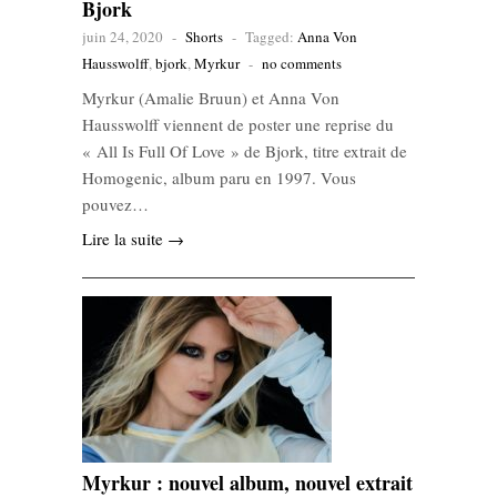
Bjork
juin 24, 2020
-
Shorts
-
Tagged:
Anna Von
Hausswolff
,
bjork
,
Myrkur
-
no comments
Myrkur (Amalie Bruun) et Anna Von
Hausswolff viennent de poster une reprise du
« All Is Full Of Love » de Bjork, titre extrait de
Homogenic, album paru en 1997. Vous
pouvez…
Lire la suite →
Myrkur : nouvel album, nouvel extrait