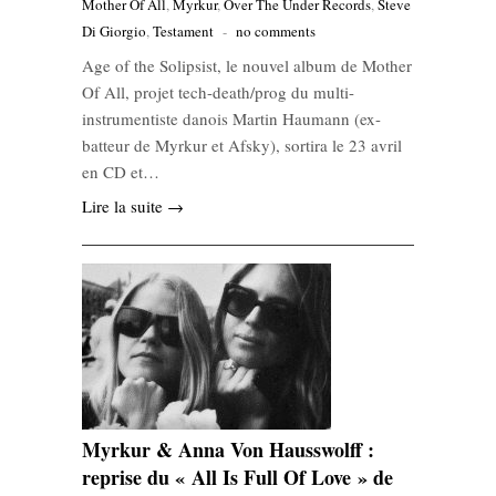
Mother Of All
,
Myrkur
,
Over The Under Records
,
Steve
Di Giorgio
,
Testament
-
no comments
Age of the Solipsist, le nouvel album de Mother
Of All, projet tech-death/prog du multi-
instrumentiste danois Martin Haumann (ex-
batteur de Myrkur et Afsky), sortira le 23 avril
en CD et…
Lire la suite →
Myrkur & Anna Von Hausswolff :
reprise du « All Is Full Of Love » de