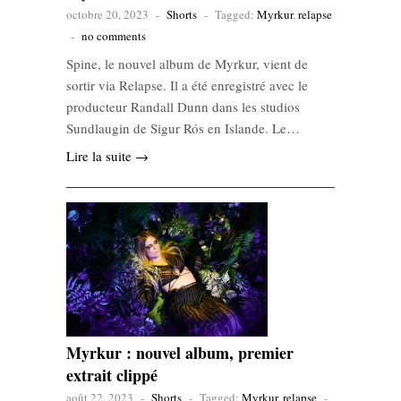
octobre 20, 2023
-
Shorts
-
Tagged:
Myrkur
,
relapse
-
no comments
Spine, le nouvel album de Myrkur, vient de
sortir via Relapse. Il a été enregistré avec le
producteur Randall Dunn dans les studios
Sundlaugin de Sigur Rós en Islande. Le…
Lire la suite →
Myrkur : nouvel album, premier
extrait clippé
août 22, 2023
-
Shorts
-
Tagged:
Myrkur
,
relapse
-