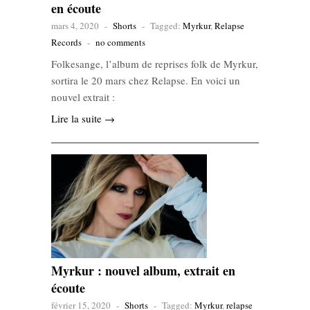
en écoute
mars 4, 2020
-
Shorts
-
Tagged:
Myrkur
,
Relapse
Records
-
no comments
Folkesange, l’album de reprises folk de Myrkur,
sortira le 20 mars chez Relapse. En voici un
nouvel extrait :
Lire la suite →
Myrkur : nouvel album, extrait en
écoute
février 15, 2020
-
Shorts
-
Tagged:
Myrkur
,
relapse