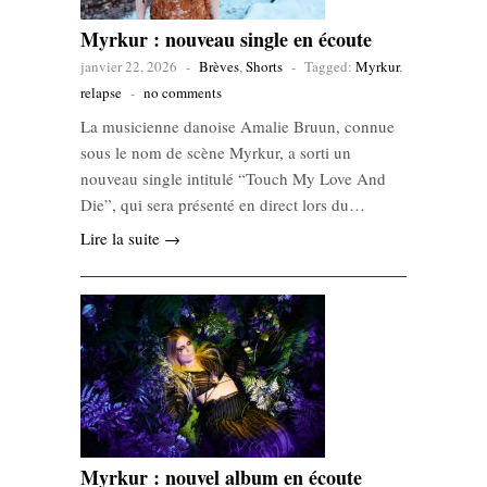
Myrkur : nouveau single en écoute
janvier 22, 2026
-
Brèves
,
Shorts
-
Tagged:
Myrkur
,
relapse
-
no comments
La musicienne danoise Amalie Bruun, connue
sous le nom de scène Myrkur, a sorti un
nouveau single intitulé “Touch My Love And
Die”, qui sera présenté en direct lors du…
Lire la suite →
Myrkur : nouvel album en écoute