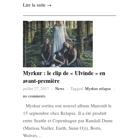
Lire la suite →
Myrkur : le clip de « Ulvinde » en
avant-première
juillet 27, 2017
-
News
-
Tagged:
Myrkur
,
relapse
-
no comments
Myrkur sortira son nouvel album Mareridt le
15 septembre chez Relapse. Il a été produit
entre Seattle et Copenhague par Randall Dunn
(Marissa Nadler, Earth, Sunn O))), Boris,
Wolves…