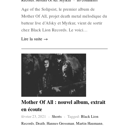
Records
,
Mother Of All
,
Myrkur
-
no comments
Age of the Solipsist, le premier album de
Mother Of All, projet death metal mélodique du
batteur live d’Afsky et Myrkur, vient de sortir
chez Black Lion Records. Le voici…
Lire la suite →
Mother Of All : nouvel album, extrait
en écoute
février 23, 2021
-
Shorts
-
Tagged:
Black Lion
Records
,
Death
,
Hannes Grossman
,
Martin Haumann
,