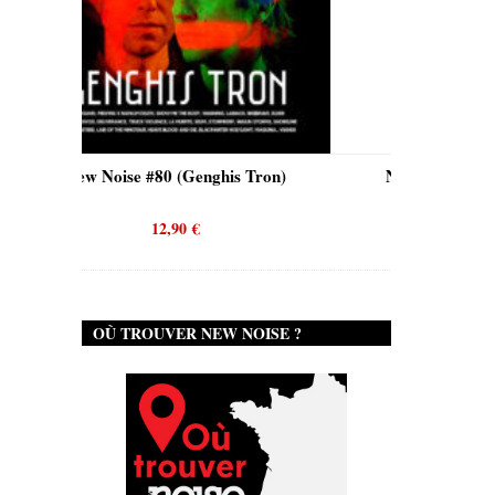
his Tron)
New Noise #80 (Quicksand)
12,90
€
OÙ TROUVER NEW NOISE ?