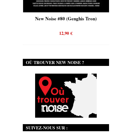
is)
New Noise #80 (Genghis Tron)
New No
12,90
€
OÙ TROUVER NEW NOISE ?
SUIVEZ-NOUS SUR :