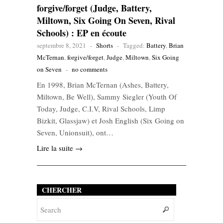
forgive/forget (Judge, Battery,
Miltown, Six Going On Seven, Rival
Schools) : EP en écoute
septembre 8, 2021
-
Shorts
-
Tagged:
Battery
,
Brian
McTernan
,
forgive/forget
,
Judge
,
Miltown
,
Six Going
on Seven
-
no comments
En 1998, Brian McTernan (Ashes, Battery,
Miltown, Be Well), Sammy Siegler (Youth Of
Today, Judge, C.I.V, Rival Schools, Limp
Bizkit, Glassjaw) et Josh English (Six Going on
Seven, Unionsuit), ont…
Lire la suite →
CHERCHER