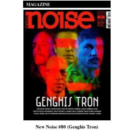
MAGAZINE
is)
New Noise #80 (Genghis Tron)
New No