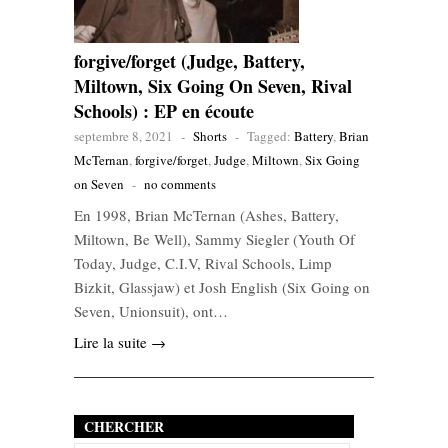
forgive/forget (Judge, Battery,
Miltown, Six Going On Seven, Rival
Schools) : EP en écoute
septembre 8, 2021
-
Shorts
-
Tagged:
Battery
,
Brian
McTernan
,
forgive/forget
,
Judge
,
Miltown
,
Six Going
on Seven
-
no comments
En 1998, Brian McTernan (Ashes, Battery,
Miltown, Be Well), Sammy Siegler (Youth Of
Today, Judge, C.I.V, Rival Schools, Limp
Bizkit, Glassjaw) et Josh English (Six Going on
Seven, Unionsuit), ont…
Lire la suite →
CHERCHER