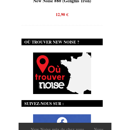
is)
New Noise #80 (Genghis Tron)
New No
12,90
€
OÙ TROUVER NEW NOISE ?
SUIVEZ-NOUS SUR :
New Noise près de chez vous
Nous