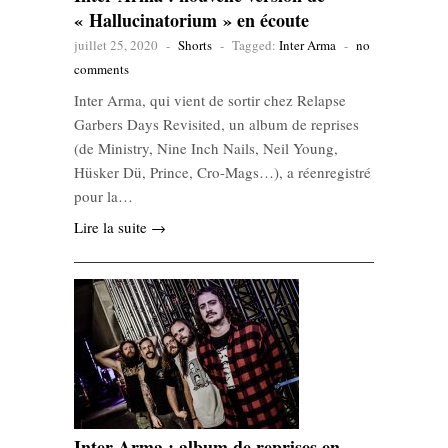
« Hallucinatorium » en écoute
juillet 25, 2020
-
Shorts
-
Tagged:
Inter Arma
-
no
comments
Inter Arma, qui vient de sortir chez Relapse
Garbers Days Revisited, un album de reprises
(de Ministry, Nine Inch Nails, Neil Young,
Hüsker Dü, Prince, Cro-Mags…), a réenregistré
pour la…
Lire la suite →
Inter Arma : album de reprises en