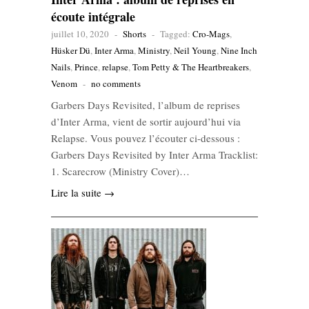
écoute intégrale
juillet 10, 2020
-
Shorts
-
Tagged:
Cro-Mags
,
Hüsker Dü
,
Inter Arma
,
Ministry
,
Neil Young
,
Nine Inch
Nails
,
Prince
,
relapse
,
Tom Petty & The Heartbreakers
,
Venom
-
no comments
Garbers Days Revisited, l’album de reprises
d’Inter Arma, vient de sortir aujourd’hui via
Relapse. Vous pouvez l’écouter ci-dessous :
Garbers Days Revisited by Inter Arma Tracklist:
1. Scarecrow (Ministry Cover)…
Lire la suite →