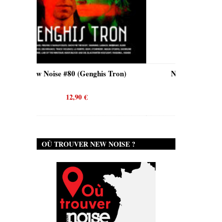
is Tron)
New Noise #80 (Quicksand)
N
12,90
€
OÙ TROUVER NEW NOISE ?