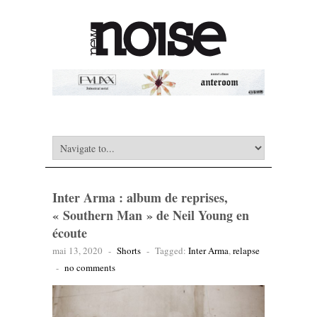
Inter Arma : album de reprises,
« Southern Man » de Neil Young en
écoute
mai 13, 2020
-
Shorts
-
Tagged:
Inter Arma
,
relapse
-
no comments