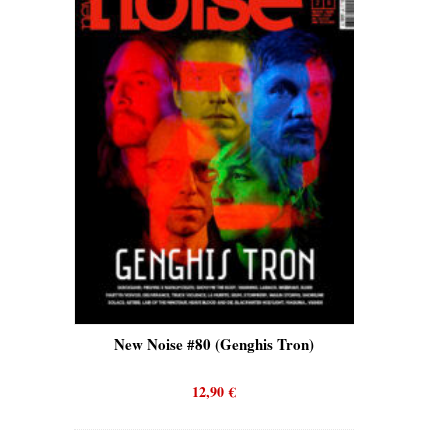
is)
New Noise #80 (Genghis Tron)
New No
12,90
€