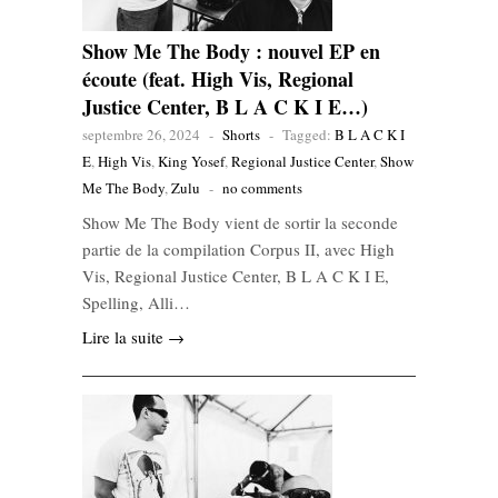
Show Me The Body : nouvel EP en
écoute (feat. High Vis, Regional
Justice Center, B L A C K I E…)
septembre 26, 2024
-
Shorts
-
Tagged:
B L A C K I
E
,
High Vis
,
King Yosef
,
Regional Justice Center
,
Show
Me The Body
,
Zulu
-
no comments
Show Me The Body vient de sortir la seconde
partie de la compilation Corpus II, avec High
Vis, Regional Justice Center, B L A C K I E,
Spelling, Alli…
Lire la suite →