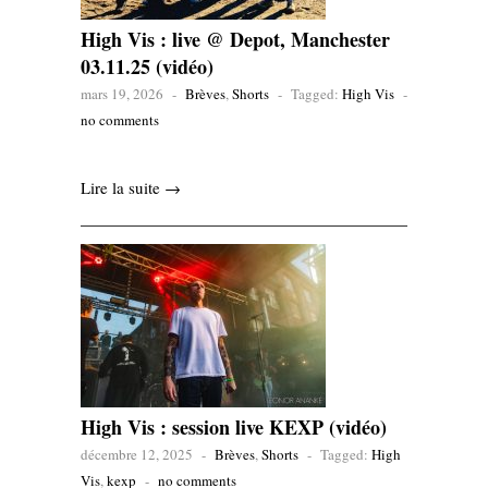
High Vis : live @ Depot, Manchester
03.11.25 (vidéo)
mars 19, 2026
-
Brèves
,
Shorts
-
Tagged:
High Vis
-
no comments
Lire la suite →
High Vis : session live KEXP (vidéo)
décembre 12, 2025
-
Brèves
,
Shorts
-
Tagged:
High
Vis
,
kexp
-
no comments