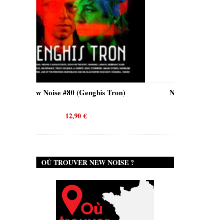
nghis Tron)
New Noise #80 (Quicksand)
12,90
€
OÙ TROUVER NEW NOISE ?