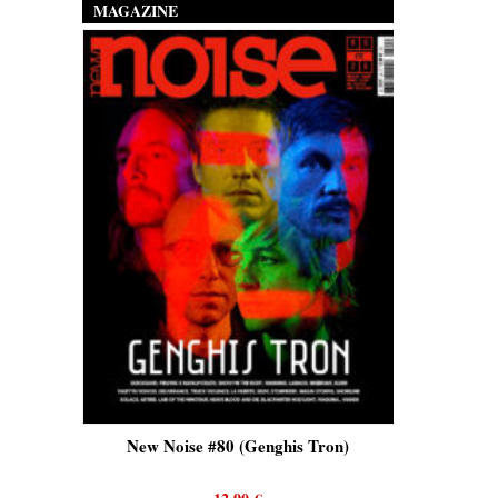
MAGAZINE
is)
New Noise #80 (Genghis Tron)
New No