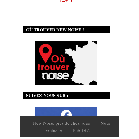
12,90
€
OÙ TROUVER NEW NOISE ?
SUIVEZ-NOUS SUR :
New Noise près de chez vous
Nous
contacter
Publicité