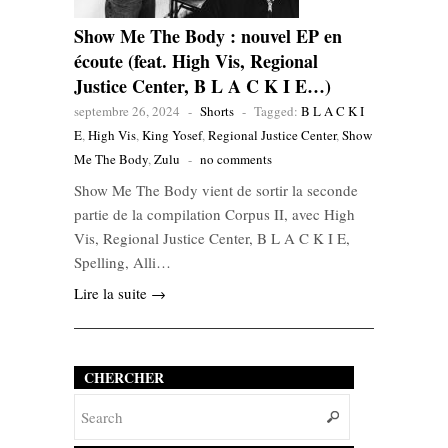
Show Me The Body : nouvel EP en
écoute (feat. High Vis, Regional
Justice Center, B L A C K I E…)
septembre 26, 2024
-
Shorts
-
Tagged:
B L A C K I
E
,
High Vis
,
King Yosef
,
Regional Justice Center
,
Show
Me The Body
,
Zulu
-
no comments
Show Me The Body vient de sortir la seconde
partie de la compilation Corpus II, avec High
Vis, Regional Justice Center, B L A C K I E,
Spelling, Alli…
Lire la suite →
CHERCHER