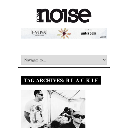
TAG ARCHIVES:
B L A C K I E