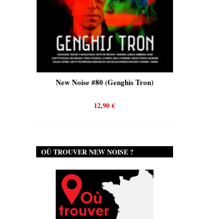
New Noise #80 (Genghis Tron)
New Noise #80 (Q
12,90
€
12,90
€
OÙ TROUVER NEW NOISE ?