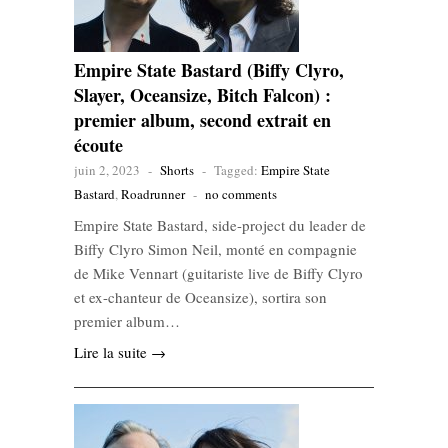
Empire State Bastard (Biffy Clyro,
Slayer, Oceansize, Bitch Falcon) :
premier album, second extrait en
écoute
juin 2, 2023
-
Shorts
-
Tagged:
Empire State
Bastard
,
Roadrunner
-
no comments
Empire State Bastard, side-project du leader de
Biffy Clyro Simon Neil, monté en compagnie
de Mike Vennart (guitariste live de Biffy Clyro
et ex-chanteur de Oceansize), sortira son
premier album…
Lire la suite →