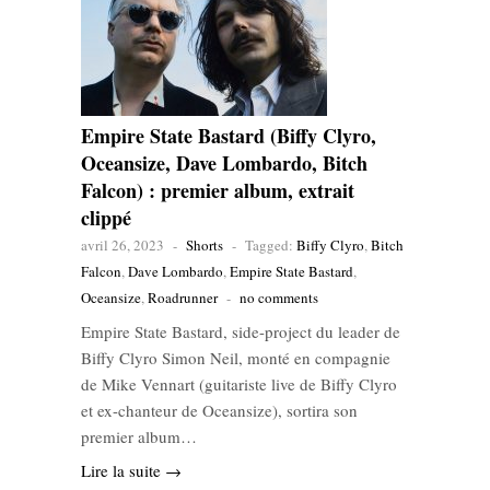
Empire State Bastard (Biffy Clyro,
Oceansize, Dave Lombardo, Bitch
Falcon) : premier album, extrait
clippé
avril 26, 2023
-
Shorts
-
Tagged:
Biffy Clyro
,
Bitch
Falcon
,
Dave Lombardo
,
Empire State Bastard
,
Oceansize
,
Roadrunner
-
no comments
Empire State Bastard, side-project du leader de
Biffy Clyro Simon Neil, monté en compagnie
de Mike Vennart (guitariste live de Biffy Clyro
et ex-chanteur de Oceansize), sortira son
premier album…
Lire la suite →