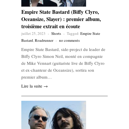
Empire State Bastard (Biffy Clyro,
Oceansize, Slayer) : premier album,
troisième extrait en écoute
juillet 25, 2023
-
Shorts
-
Tagged:
Empire State
Bastard
,
Roadrunner
-
no comments
Empire State Bastard, side-project du leader de
Biffy Clyro Simon Neil, monté en compagnie
de Mike Vennart (guitariste live de Biffy Clyro
et ex-chanteur de Oceansize), sortira son
premier album…
Lire la suite →