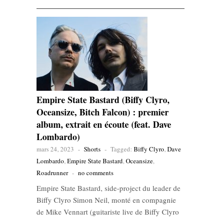
Empire State Bastard (Biffy Clyro,
Oceansize, Bitch Falcon) : premier
album, extrait en écoute (feat. Dave
Lombardo)
mars 24, 2023
-
Shorts
-
Tagged:
Biffy Clyro
,
Dave
Lombardo
,
Empire State Bastard
,
Oceansize
,
Roadrunner
-
no comments
Empire State Bastard, side-project du leader de
Biffy Clyro Simon Neil, monté en compagnie
de Mike Vennart (guitariste live de Biffy Clyro