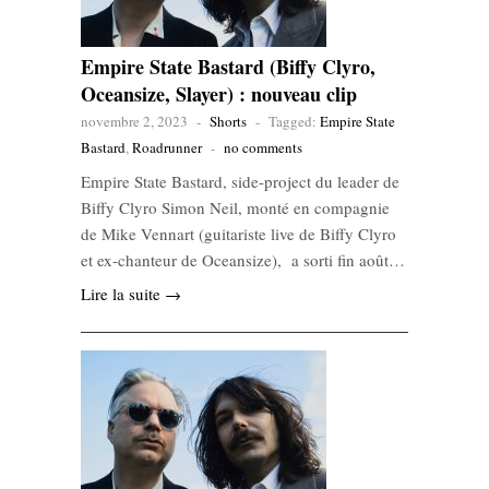
Empire State Bastard (Biffy Clyro,
Oceansize, Slayer) : nouveau clip
novembre 2, 2023
-
Shorts
-
Tagged:
Empire State
Bastard
,
Roadrunner
-
no comments
Empire State Bastard, side-project du leader de
Biffy Clyro Simon Neil, monté en compagnie
de Mike Vennart (guitariste live de Biffy Clyro
et ex-chanteur de Oceansize), a sorti fin août…
Lire la suite →