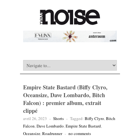
Empire State Bastard (Biffy Clyro,
Oceansize, Dave Lombardo, Bitch
Falcon) : premier album, extrait
clippé
avril 26, 2023
-
Shorts
-
Tagged:
Biffy Clyro
,
Bitch
Falcon
,
Dave Lombardo
,
Empire State Bastard
,
Oceansize
,
Roadrunner
-
no comments