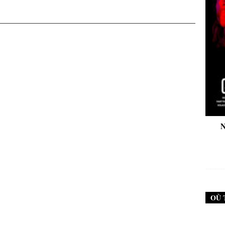
New Noise #79 (Neurosis)
New Noise #80 
12,90
€
12,
OÙ 