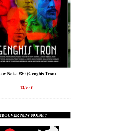
(Genghis Tron)
New Noise #80 (Quicksand)
90
€
12,90
€
TROUVER NEW NOISE ?