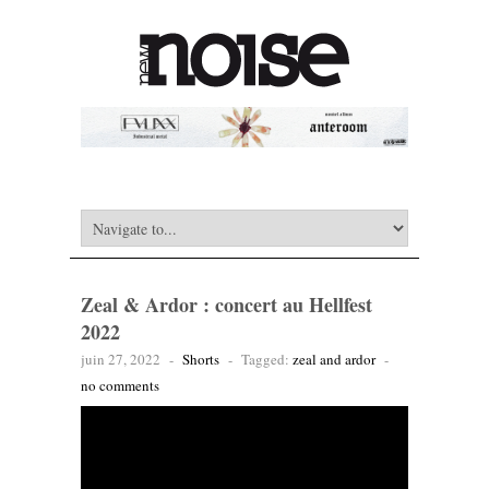
Zeal & Ardor : concert au Hellfest
2022
juin 27, 2022
-
Shorts
-
Tagged:
zeal and ardor
-
no comments