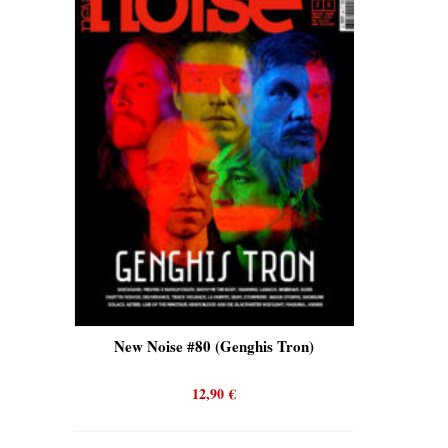
is)
New Noise #80 (Genghis Tron)
New No
12,90
€