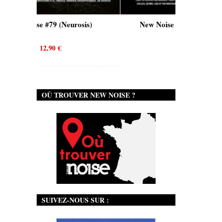
 #79 (Neurosis)
New Noise #80 (Genghis Tron)
2,90
€
12,90
€
OÙ TROUVER NEW NOISE ?
SUIVEZ-NOUS SUR :